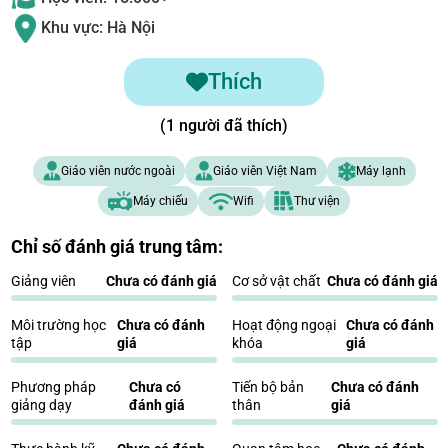
Khu vực: Hà Nội
Thích
(1 người đã thích)
Giáo viên nước ngoài
Giáo viên Việt Nam
Máy lạnh
Máy chiếu
Wifi
Thư viện
Chỉ số đánh giá trung tâm:
Giảng viên
Chưa có đánh giá
Cơ sở vật chất
Chưa có đánh giá
Môi trường học
Chưa có đánh
Hoạt động ngoại
Chưa có đánh
tập
giá
khóa
giá
Phương pháp
Chưa có
Tiến bộ bản
Chưa có đánh
giảng dạy
đánh giá
thân
giá