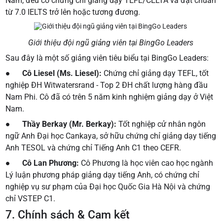
Nam, đều có chứng chỉ giảng dạy TEFL/CELTA và đạt chuẩn
từ 7.0 IELTS trở lên hoặc tương đương.
Giới thiệu đội ngũ giảng viên tại BingGo Leaders
Sau đây là một số giảng viên tiêu biểu tại BingGo Leaders:
●
Cô Liesel (Ms. Liesel):
Chứng chỉ giảng dạy TEFL, tốt
nghiệp ĐH Witwatersrand - Top 2 ĐH chất lượng hàng đầu
Nam Phi. Cô đã có trên 5 năm kinh nghiệm giảng dạy ở Việt
Nam.
●
Thầy Berkay (Mr. Berkay):
Tốt nghiệp cử nhân ngôn
ngữ Anh Đại học Cankaya, sở hữu chứng chỉ giảng dạy tiếng
Anh TESOL và chứng chỉ Tiếng Anh C1 theo CEFR.
●
Cô Lan Phương:
Cô Phương là học viên cao học ngành
Lý luận phương pháp giảng dạy tiếng Anh, có chứng chỉ
nghiệp vụ sư phạm của Đại học Quốc Gia Hà Nội và chứng
chỉ VSTEP C1.
7. Chính sách & Cam kết