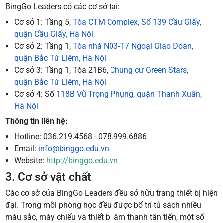
BingGo Leaders có các cơ sở tại:
Cơ sở 1: Tầng 5,
Tòa CTM Complex, Số 139 Cầu Giấy,
quận Cầu Giấy, Hà Nội
Cơ sở 2: Tầng 1,
Tòa nhà N03-T7 Ngoại Giao Đoàn,
quận Bắc Từ Liêm, Hà Nội
Cơ sở 3: Tầng 1, Tòa 21B6,
Chung cư Green Stars,
quận Bắc Từ Liêm, Hà Nội
Cơ sở 4: Số
118B Vũ Trọng Phụng, quận Thanh Xuân,
Hà Nội
Thông tin liên hệ:
Hotline: 036.219.4568 - 078.999.6886
Email:
info@binggo.edu.vn
Website:
http://binggo.edu.vn
3. Cơ sở vật chất
Các cơ sở của BingGo Leaders đều sở hữu trang thiết bị hiện
đại. Trong mỗi phòng học đều được bố trí tủ sách nhiều
màu sắc, máy chiếu và thiết bị âm thanh tân tiến, một số