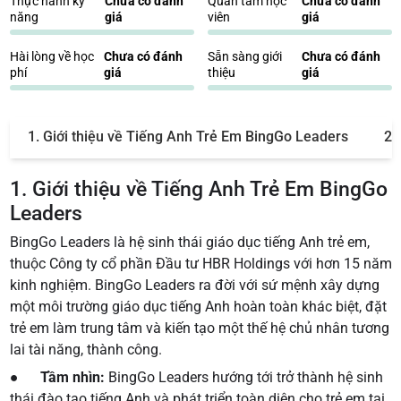
Thực hành kỹ
Chưa có đánh
Quan tâm học
Chưa có đánh
năng
giá
viên
giá
Hài lòng về học
Chưa có đánh
Sẵn sàng giới
Chưa có đánh
phí
giá
thiệu
giá
1. Giới thiệu về Tiếng Anh Trẻ Em BingGo Leaders
2.
1. Giới thiệu về Tiếng Anh Trẻ Em BingGo
Leaders
BingGo Leaders là hệ sinh thái giáo dục tiếng Anh trẻ em,
thuộc Công ty cổ phần Đầu tư HBR Holdings với hơn 15 năm
kinh nghiệm. BingGo Leaders ra đời với sứ mệnh xây dựng
một môi trường giáo dục tiếng Anh hoàn toàn khác biệt, đặt
trẻ em làm trung tâm và kiến tạo một thế hệ chủ nhân tương
lai tài năng, thành công.
●
Tầm nhìn:
BingGo Leaders hướng tới trở thành hệ sinh
thái đào tạo tiếng Anh và phát triển toàn diện cho trẻ em tại