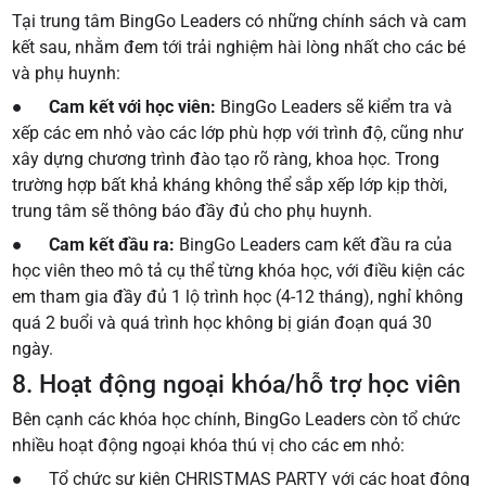
Tại trung tâm BingGo Leaders có những chính sách và cam
kết sau, nhằm đem tới trải nghiệm hài lòng nhất cho các bé
và phụ huynh:
●
Cam kết với học viên:
BingGo Leaders sẽ kiểm tra và
xếp các em nhỏ vào các lớp phù hợp với trình độ, cũng như
xây dựng chương trình đào tạo rõ ràng, khoa học. Trong
trường hợp bất khả kháng không thể sắp xếp lớp kịp thời,
trung tâm sẽ thông báo đầy đủ cho phụ huynh.
●
Cam kết đầu ra:
BingGo Leaders cam kết đầu ra của
học viên theo mô tả cụ thể từng khóa học, với điều kiện các
em tham gia đầy đủ 1 lộ trình học (4-12 tháng), nghỉ không
quá 2 buổi và quá trình học không bị gián đoạn quá 30
ngày.
8. Hoạt động ngoại khóa/hỗ trợ học viên
Bên cạnh các khóa học chính, BingGo Leaders còn tổ chức
nhiều hoạt động ngoại khóa thú vị cho các em nhỏ:
● Tổ chức sự kiện CHRISTMAS PARTY với các hoạt động