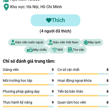
Khu vực: Hà Nội, Hồ Chí Minh
Thích
(4 người đã thích)
Giáo viên nước ngoài
Giáo viên Việt Nam
Máy lạnh
Máy chiếu
Wifi
Thư viện
Chỉ số đánh giá trung tâm:
Giảng viên
9
Cơ sở vật chất
8
Môi trường học tập
9
Hoạt động ngoại khóa
8
Phương pháp giảng dạy
9
Tiến bộ bản thân
8
Thực hành kỹ năng
9
Quan tâm học viên
8