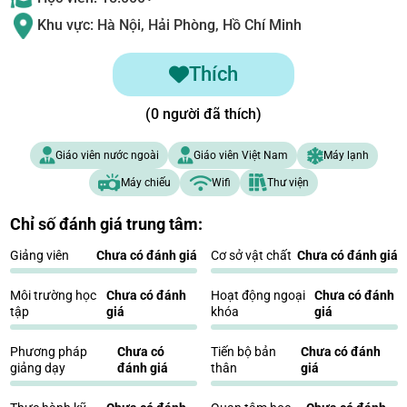
Khu vực: Hà Nội, Hải Phòng, Hồ Chí Minh
Thích
(0 người đã thích)
Giáo viên nước ngoài
Giáo viên Việt Nam
Máy lạnh
Máy chiếu
Wifi
Thư viện
Chỉ số đánh giá trung tâm:
Giảng viên
Chưa có đánh giá
Cơ sở vật chất
Chưa có đánh giá
Môi trường học
Chưa có đánh
Hoạt động ngoại
Chưa có đánh
tập
giá
khóa
giá
Phương pháp
Chưa có
Tiến bộ bản
Chưa có đánh
giảng dạy
đánh giá
thân
giá