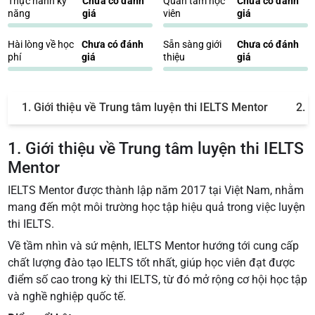
Thực hành kỹ
Chưa có đánh
Quan tâm học
Chưa có đánh
năng
giá
viên
giá
Hài lòng về học
Chưa có đánh
Sẵn sàng giới
Chưa có đánh
phí
giá
thiệu
giá
1. Giới thiệu về Trung tâm luyện thi IELTS Mentor
2. 
1. Giới thiệu về Trung tâm luyện thi IELTS
Mentor
IELTS Mentor được thành lập năm 2017 tại Việt Nam, nhằm
mang đến một môi trường học tập hiệu quả trong việc luyện
thi IELTS.
Về tầm nhìn và sứ mệnh, IELTS Mentor hướng tới cung cấp
chất lượng đào tạo IELTS tốt nhất, giúp học viên đạt được
điểm số cao trong kỳ thi IELTS, từ đó mở rộng cơ hội học tập
và nghề nghiệp quốc tế.