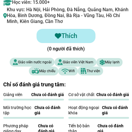
Học viên: 15.000+
Khu vực: Hà Nội, Hải Phòng, Đà Nẵng, Quảng Nam, Khánh
Hòa, Bình Dương, Đồng Nai, Bà Rịa - Vũng Tàu, Hồ Chí
Minh, Kiên Giang, Cần Thơ
Thích
(0 người đã thích)
Giáo viên nước ngoài
Giáo viên Việt Nam
Máy lạnh
Máy chiếu
Wifi
Thư viện
Chỉ số đánh giá trung tâm:
Giảng viên
Chưa có đánh giá
Cơ sở vật chất
Chưa có đánh giá
Môi trường học
Chưa có đánh
Hoạt động ngoại
Chưa có đánh
tập
giá
khóa
giá
Phương pháp
Chưa có
Tiến bộ bản
Chưa có đánh
giảng dạy
đánh giá
thân
giá