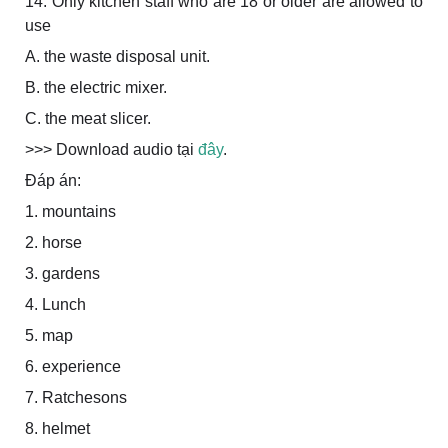
14. Only kitchen staff who are 18 or older are allowed to
use
A. the waste disposal unit.
B. the electric mixer.
C. the meat slicer.
>>> Download audio tại
đây
.
Đáp án:
1. mountains
2. horse
3. gardens
4. Lunch
5. map
6. experience
7. Ratchesons
8. helmet