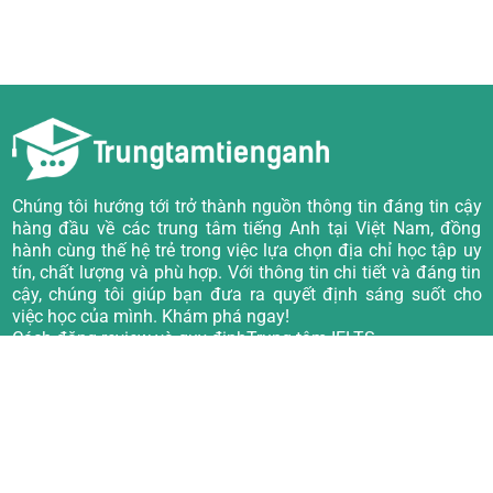
Chúng tôi hướng tới trở thành nguồn thông tin đáng tin cậy
hàng đầu về các trung tâm tiếng Anh tại Việt Nam, đồng
hành cùng thế hệ trẻ trong việc lựa chọn địa chỉ học tập uy
tín, chất lượng và phù hợp. Với thông tin chi tiết và đáng tin
cậy, chúng tôi giúp bạn đưa ra quyết định sáng suốt cho
việc học của mình. Khám phá ngay!
Cách đăng review và quy định
Trung tâm IELTS
Về chúng tôi
Trung tâm TOEIC
Câu hỏi thường gặp
Trung tâm Tiếng Anh giao tiếp
Quy định viết đánh giá
Trung tâm Tiếng Anh trẻ em
Trung tâm luyện thi PTE
Trung tâm luyện thi VSTEP