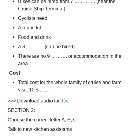
Bikes can be hired from 7 …………. (near the
Cruise Ship Terminal)
Cyclists need:
A repair kit
Food and drink
A 8 ……….. (can be hired)
There are no 9 ………. or accommodation in the
area
Cost
Total cost for the whole family of cruise and farm
visit: 10 $.........
>>> Download audio tại
đây
.
SECTION 2:
Choose the correct letter A, B, C
Talk to new kitchen assistants