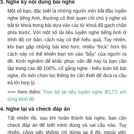
3. Nghe kỹ nội dung bài nghe
Một số bạn, đặc biệt là những người mới bắt đầu luyện
nghe tiếng Anh, thường có thói quen chỉ chú ý nghe và
bắt từ khoá trong bài dựa vào các từ khoá đã gạch chân
phía trước. Với một số tài liệu luyện nghe tiếng Anh ở
trình độ cơ bản, cách này có thể hiệu quả. Tuy nhiên,
khi bạn gặp những bài khó hơn, nhiều “trick" hơn thì
cách này có thể khiến bạn rơi vào “bẫy" của người ra
đề. Kinh nghiệm để khắc phục vấn đề này là bạn cần
tập trung cao độ 100%, cố gắng nghe - hiểu toàn bộ bài
nghe, rồi mới chọn lọc thông tin cần thiết để đưa ra câu
trả lời hợp lý.
>>> Xem thêm:
Trọn bộ tài liệu luyện nghe IELTS với
từng trình độ
4. Nghe lại và check đáp án
Tất nhiên rồi, sau khi hoàn thành bài nghe, bạn cần
check đáp án để biết mình đúng và sai câu nào. Tuy
nhiên, công việc không chỉ dừng lại ở đó, ngoài việc