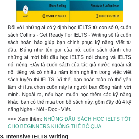
Đối với những ai có ý định học IELTS từ con số 0, cuốn
sách Collins - Get Ready For IELTS - Writing sẽ là cuốn
sách hoàn hảo giúp bạn chinh phục kỹ năng Viết từ
đầu. Đúng như tên gọi của nó, cuốn sách dành cho
những ai mới bắt đầu học IELTS nói chung và IELTS
nói riêng. Đây là cuốn sách của tác giả nước ngoài rất
nổi tiếng và có nhiều năm kinh nghiệm trong việc viết
sách luyện thi IELTS. Vì thế, bạn hoàn toàn có thể yên
tâm khi lựa chọn cuốn này là người bạn đồng hành với
mình. Ngoài ra, nếu bạn muốn học thêm các kỹ năng
khác, bạn có thể mua trọn bộ sách này, gồm đầy đủ 4 kỹ
năng Nghe - Nói - Đọc - Viết.
>>> Xem thêm:
NHỮNG ĐẦU SÁCH HỌC IELTS TỐT
CHO BEGINNERS KHÔNG THỂ BỎ QUA
3. Intensive IELTS Writing