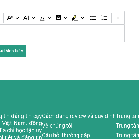
ửi bình luận
 tin đáng tin cậy
Cách đăng review và quy định
Trung tâ
i Việt Nam, đồng
Về chúng tôi
Trung tâ
ịa chỉ học tập uy
Câu hỏi thường gặp
Trung tâm
i tiết và đáng tin