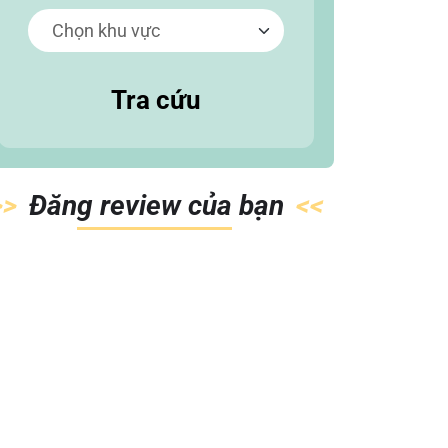
Tra cứu
Đăn
g review của
bạn