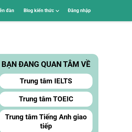
ễn đàn
Blog kiến thức
Đăng nhập
Tiếng Anh trẻ em
Tiếng Anh giao tiếp
Luyện thi Vstep
Luyện thi SAT
Luyện thi PTE
Luyện thi TOEIC
Luyện thi IELTS
Học tiếng Anh
BẠN ĐANG QUAN TÂM VỀ
Trung tâm IELTS
Trung tâm TOEIC
Trung tâm Tiếng Anh giao
tiếp