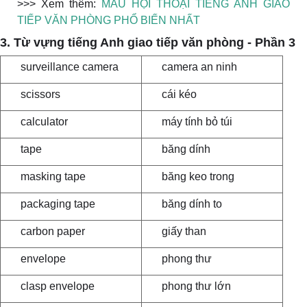
>>> Xem thêm:
MẪU HỘI THOẠI TIẾNG ANH GIAO
TIẾP VĂN PHÒNG PHỔ BIẾN NHẤT
3. Từ vựng tiếng Anh giao tiếp văn phòng - Phần 3
surveillance camera
camera an ninh
scissors
cái kéo
calculator
máy tính bỏ túi
tape
băng dính
masking tape
băng keo trong
packaging tape
băng dính to
carbon paper
giấy than
envelope
phong thư
clasp envelope
phong thư lớn