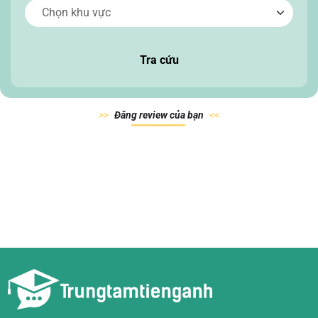
Tra cứu
Đăn
g review của
bạn