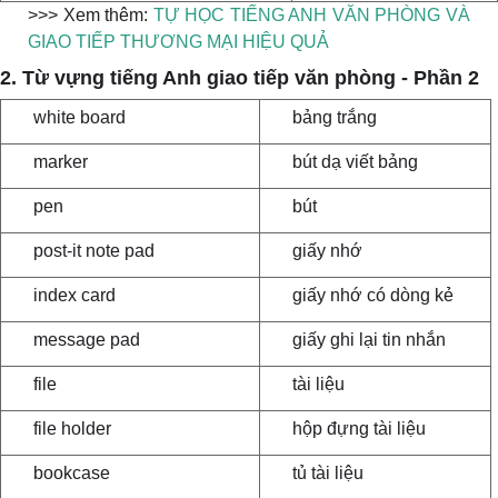
>>> Xem thêm:
TỰ HỌC TIẾNG ANH VĂN PHÒNG VÀ
GIAO TIẾP THƯƠNG MẠI HIỆU QUẢ
2. Từ vựng tiếng Anh giao tiếp văn phòng - Phần 2
white board
bảng trắng
marker
bút dạ viết bảng
pen
bút
post-it note pad
giấy nhớ
index card
giấy nhớ có dòng kẻ
message pad
giấy ghi lại tin nhắn
file
tài liệu
file holder
hộp đựng tài liệu
bookcase
tủ tài liệu