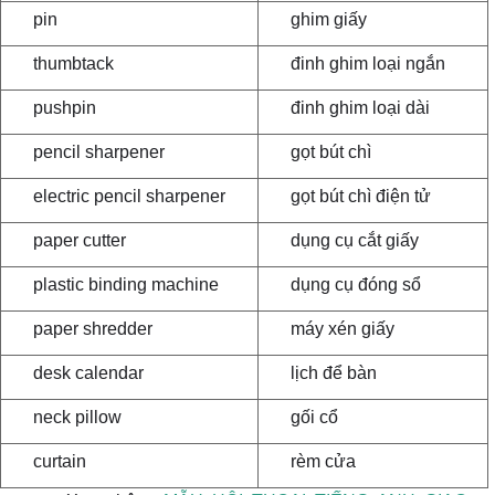
pin
ghim giấy
thumbtack
đinh ghim loại ngắn
pushpin
đinh ghim loại dài
pencil sharpener
gọt bút chì
electric pencil sharpener
gọt bút chì điện tử
paper cutter
dụng cụ cắt giấy
plastic binding machine
dụng cụ đóng sổ
paper shredder
máy xén giấy
desk calendar
lịch để bàn
neck pillow
gối cổ
curtain
rèm cửa