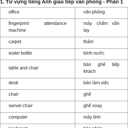
1. Từ vựng tiếng Anh giao tiếp văn phòng - Phần 1
office
văn phòng
fingerprint attendance
máy chấm vân
machine
tay
carpet
thảm
water bottle
bình nước
bàn ghế tiếp
table and chair
khách
desk
bàn làm việc
chair
ghế
swivel chair
ghế xoay
computer
máy tính