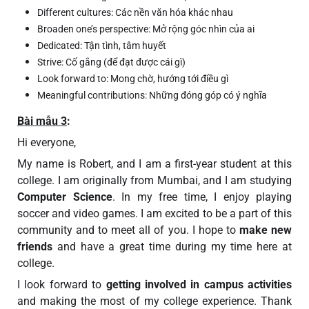
Different cultures: Các nền văn hóa khác nhau
Broaden one’s perspective: Mở rộng góc nhìn của ai
Dedicated: Tận tình, tâm huyết
Strive: Cố gắng (để đạt được cái gì)
Look forward to: Mong chờ, hướng tới điều gì
Meaningful contributions: Những đóng góp có ý nghĩa
Bài mẫu 3
:
Hi everyone,
My name is Robert, and I am a first-year student at this
college. I am originally from Mumbai, and I am studying
Computer Science
. In my free time, I enjoy playing
soccer and video games. I am excited to be a part of this
community and to meet all of you. I hope to
make new
friends
and have a great time during my time here at
college.
I look forward to
getting involved in
campus activities
and making the most of my college experience. Thank