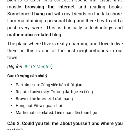
mostly
browsing the internet
and reading books.
Sometimes I
hang out
with my friends on the lakeshore.
I am maintaining a personal blog and there I try to add a
post every week. This is basically a technology and
mathematics-related
blog.
The place where I live is really charming and I love to live
there as this is one of the best neighborhoods in our
town.
(Nguồn:
IELTS Mentor
)
Các từ vựng cần chú ý:
Part-time job: Công việc bán thời gian
Reputed university: Trường đại học có tiếng
Browse the Internet: Lướt mạng
Hang out: Đi ra ngoài chơi
Mathematics-related: Liên quan đến toán học
Câu 2: Could you tell me about yourself and where you