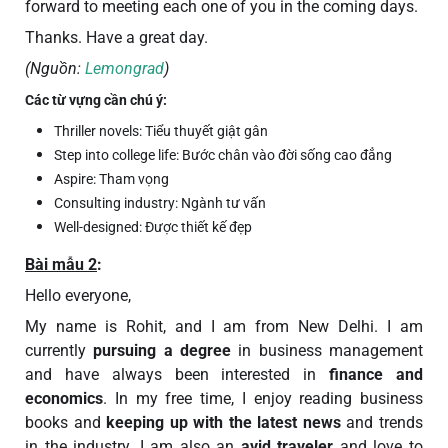
forward to meeting each one of you in the coming days.
Thanks. Have a great day.
(Nguồn:
Lemongrad
)
Các từ vựng cần chú ý:
Thriller novels: Tiểu thuyết giật gân
Step into college life: Bước chân vào đời sống cao đẳng
Aspire: Tham vọng
Consulting industry: Ngành tư vấn
Well-designed: Được thiết kế đẹp
Bài mẫu 2
:
Hello everyone,
My name is Rohit, and I am from New Delhi. I am
currently
pursuing a degree
in business management
and have always been interested in
finance and
economics
. In my free time, I enjoy reading business
books and
keeping up with the latest news
and trends
in the industry. I am also an
avid traveler
and love to