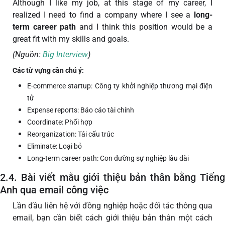
Although I like my job, at this stage of my career, I
realized I need to find a company where I see a
long-
term career path
and I think this position would be a
great fit with my skills and goals.
(Nguồn:
Big Interview
)
Các từ vựng cần chú ý:
E-commerce startup: Công ty khởi nghiệp thương mại điện
tử
Expense reports: Báo cáo tài chính
Coordinate: Phối hợp
Reorganization: Tái cấu trúc
Eliminate: Loại bỏ
Long-term career path: Con đường sự nghiệp lâu dài
2.4. Bài viết mẫu giới thiệu bản thân bằng Tiếng
Anh qua email công việc
Lần đầu liên hệ với đồng nghiệp hoặc đối tác thông qua
email, bạn cần biết cách giới thiệu bản thân một cách