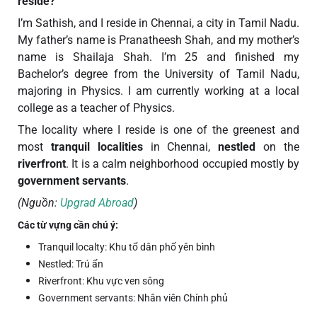
reside?
I’m Sathish, and I reside in Chennai, a city in Tamil Nadu.
My father’s name is Pranatheesh Shah, and my mother’s
name is Shailaja Shah. I’m 25 and finished my
Bachelor’s degree from the University of Tamil Nadu,
majoring in Physics. I am currently working at a local
college as a teacher of Physics.
The locality where I reside is one of the greenest and
most
tranquil localities
in Chennai,
nestled
on the
riverfront
. It is a calm neighborhood occupied mostly by
government servants
.
(Nguồn:
Upgrad Abroad
)
Các từ vựng cần chú ý:
Tranquil localty: Khu tổ dân phố yên bình
Nestled: Trú ẩn
Riverfront: Khu vực ven sông
Government servants: Nhân viên Chính phủ