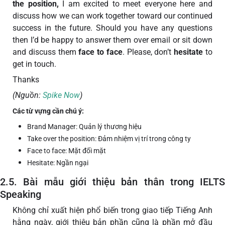
the position,
I am excited to meet everyone here and
discuss how we can work together toward our continued
success in the future. Should you have any questions
then I’d be happy to answer them over email or sit down
and discuss them
face to face
. Please, don’t
hesitate
to
get in touch.
Thanks
(Nguồn:
Spike Now
)
Các từ vựng cần chú ý:
Brand Manager: Quản lý thương hiệu
Take over the position: Đảm nhiệm vị trí trong công ty
Face to face: Mặt đối mặt
Hesitate: Ngần ngại
2.5. Bài mẫu giới thiệu bản thân trong IELTS
Speaking
Không chỉ xuất hiện phổ biến trong giao tiếp Tiếng Anh
hằng ngày, giới thiệu bản phần cũng là phần mở đầu