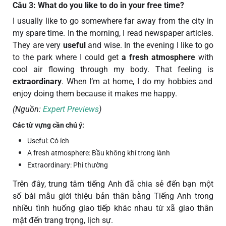
Câu 3: What do you like to do in your free time?
I usually like to go somewhere far away from the city in
my spare time. In the morning, I read newspaper articles.
They are very
useful
and wise. In the evening I like to go
to the park where I could get
a fresh atmosphere
with
cool air flowing through my body. That feeling is
extraordinary
. When I’m at home, I do my hobbies and
enjoy doing them because it makes me happy.
(Nguồn:
Expert Previews
)
Các từ vựng cần chú ý:
Useful: Có ích
A fresh atmosphere: Bầu không khí trong lành
Extraordinary: Phi thường
Trên đây, trung tâm tiếng Anh đã chia sẻ đến bạn một
số bài mẫu giới thiệu bản thân bằng Tiếng Anh trong
nhiều tình huống giao tiếp khác nhau từ xã giao thân
mật đến trang trọng, lịch sự.