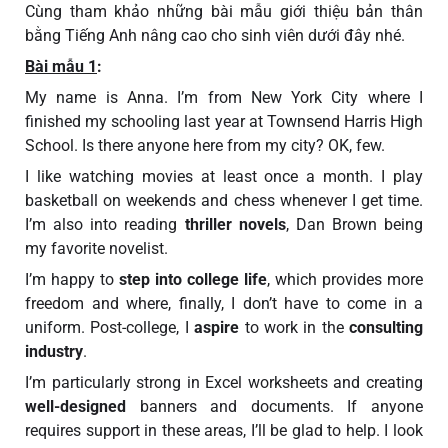
Cùng tham khảo những bài mẫu giới thiệu bản thân
bằng Tiếng Anh nâng cao cho sinh viên dưới đây nhé.
Bài mẫu 1
:
My name is Anna. I’m from New York City where I
finished my schooling last year at Townsend Harris High
School. Is there anyone here from my city? OK, few.
I like watching movies at least once a month. I play
basketball on weekends and chess whenever I get time.
I’m also into reading
thriller novels
, Dan Brown being
my favorite novelist.
I’m happy to
step into college life
, which provides more
freedom and where, finally, I don’t have to come in a
uniform. Post-college, I
aspire
to work in the
consulting
industry
.
I’m particularly strong in Excel worksheets and creating
well-designed
banners and documents. If anyone
requires support in these areas, I’ll be glad to help. I look