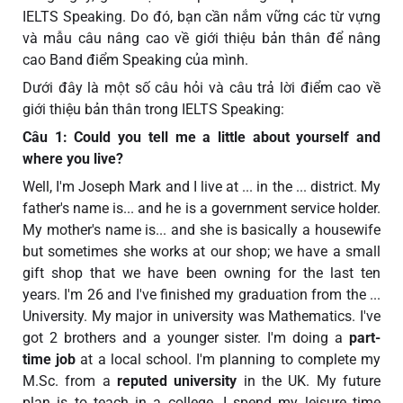
IELTS Speaking. Do đó, bạn cần nắm vững các từ vựng
và mẫu câu nâng cao về giới thiệu bản thân để nâng
cao Band điểm Speaking của mình.
Dưới đây là một số câu hỏi và câu trả lời điểm cao về
giới thiệu bản thân trong IELTS Speaking:
Câu 1: Could you tell me a little about yourself and
where you live?
Well, I'm Joseph Mark and I live at ... in the ... district. My
father's name is... and he is a government service holder.
My mother's name is... and she is basically a housewife
but sometimes she works at our shop; we have a small
gift shop that we have been owning for the last ten
years. I'm 26 and I've finished my graduation from the ...
University. My major in university was Mathematics. I've
got 2 brothers and a younger sister. I'm doing a
part-
time job
at a local school. I'm planning to complete my
M.Sc. from a
reputed university
in the UK. My future
plan is to teach in a college. I spend my leisure time