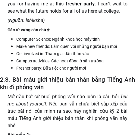
you for having me at this
fresher party
. I can’t wait to
see what the future holds for all of us here at college.
(Nguồn: Ishiksha)
Các từ vựng cần chú ý:
Computer Science: Ngành khoa học máy tính
Make new friends: Làm quen với những người bạn mới
Get involved in: Tham gia, dấn thân vào
Campus activities: Các hoạt động ở sân trường
Fresher party: Bữa tiệc cho người mới
2.3. Bài mẫu giới thiệu bản thân bằng Tiếng Anh
khi đi phỏng vấn
Mở đầu bất cứ buổi phỏng vấn nào luôn là câu hỏi
Tell
me about yourself
. Nếu bạn vẫn chưa biết sắp xếp cấu
trúc bài nói của mình ra sao, hãy nghiên cứu kỹ 2 bài
mẫu Tiếng Anh giới thiệu bản thân khi phỏng vấn này
nhé.
Bài mẫu 1
: