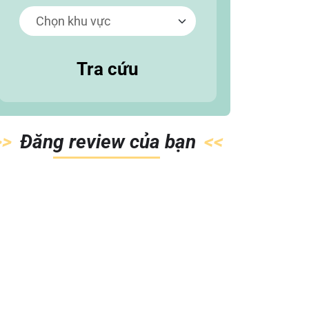
Tra cứu
Đăn
g review của
bạn