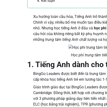
4. Kết luận
Xu hướng toàn cầu hóa, Tiếng Anh trở thàn
Chính vì vậy, nhiều bố mẹ muốn tạo điều kiệ
nhỏ. Nhưng học tiếng Anh ở đâu và
học phí
câu hỏi của không riêng bất kỳ phụ huynh nà
những
trung tâm tiếng Anh chất lượng và họ
Học phí trung tâm tiế
1. Tiếng Anh dành cho
BingGo Leaders được biết đến là trung tâm t
cấp khóa học tiếng Anh trẻ em tương tác 1-
Giáo trình giáo dục tại BingGo Leaders đượ
Cambridge. Đồng thời, kết hợp với chương t
với 3 phương pháp giảng dạy tiên tiến nhấ
ELC (học bằng trải nghiệm), TPR (phương p