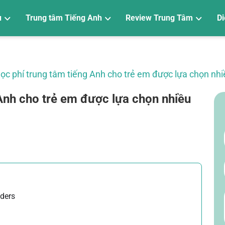
u
Trung tâm Tiếng Anh
Review Trung Tâm
Di
Trung tâm luyện thi VSTEP
Trung tâm luyện thi PTE
Trung tâm Tiếng Anh trẻ em
Trung tâm Tiếng Anh giao tiếp
Trung tâm TOEIC
Trung tâm IELTS
Hỏi đáp về trung tâm
Review Trung Tâm
ọc phí trung tâm tiếng Anh cho trẻ em được lựa chọn nhi
 Anh cho trẻ em được lựa chọn nhiều
ders