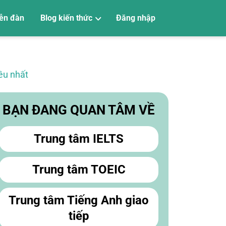
ễn đàn
Blog kiến thức
Đăng nhập
Tiếng Anh trẻ em
Tiếng Anh giao tiếp
Luyện thi Vstep
Luyện thi SAT
Luyện thi PTE
Luyện thi TOEIC
Luyện thi IELTS
Học tiếng Anh
ều nhất
BẠN ĐANG QUAN TÂM VỀ
Trung tâm IELTS
Trung tâm TOEIC
Trung tâm Tiếng Anh giao
tiếp