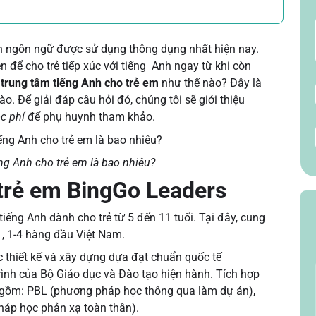
h ngôn ngữ được sử dụng thông dụng nhất hiện nay.
n để cho trẻ tiếp xúc với tiếng Anh ngay từ khi còn
 trung tâm tiếng Anh cho trẻ em
như thế nào? Đây là
o. Để giải đáp câu hỏi đó, chúng tôi sẽ giới thiệu
c phí
để phụ huynh tham khảo.
ng Anh cho trẻ em là bao nhiêu?
 trẻ em BingGo Leaders
iếng Anh dành cho trẻ từ 5 đến 11 tuổi. Tại đây, cung
1, 1-4 hàng đầu Việt Nam.
c thiết kế và xây dựng dựa đạt chuẩn quốc tế
rình của Bộ Giáo dục và Đào tạo hiện hành. Tích hợp
t gồm: PBL (phương pháp học thông qua làm dự án),
háp học phản xạ toàn thân).