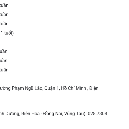
 tuần
 tuần
 tuần
1 tuổi)
n
tuần
tuần
 tuần
hường Phạm Ngũ Lão, Quận 1, Hồ Chí Minh , Điện
nh Dương, Biên Hòa - Đồng Nai, Vũng Tàu): 028.7308