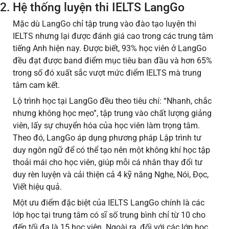
2. Hệ thống luyện thi IELTS LangGo
Mặc dù LangGo chỉ tập trung vào đào tạo luyện thi
IELTS nhưng lại được đánh giá cao trong các trung tâm
tiếng Anh hiện nay. Được biết, 93% học viên ở LangGo
đều đạt được band điểm mục tiêu ban đầu và hơn 65%
trong số đó xuất sắc vượt mức điểm IELTS mà trung
tâm cam kết.
Lộ trình học tại LangGo đều theo tiêu chí: “Nhanh, chắc
nhưng không học mẹo”, tập trung vào chất lượng giảng
viên, lấy sự chuyển hóa của học viên làm trọng tâm.
Theo đó, LangGo áp dụng phương pháp Lập trình tư
duy ngôn ngữ để có thể tạo nên một không khí học tập
thoải mái cho học viên, giúp mỗi cá nhân thay đổi tư
duy rèn luyện và cải thiện cả 4 kỹ năng Nghe, Nói, Đọc,
Viết hiệu quả.
Một ưu điểm đặc biệt của IELTS LangGo chính là các
lớp học tại trung tâm có sĩ số trung bình chỉ từ 10 cho
đến tối đa là 15 học viên. Ngoài ra, đối với các lớp học