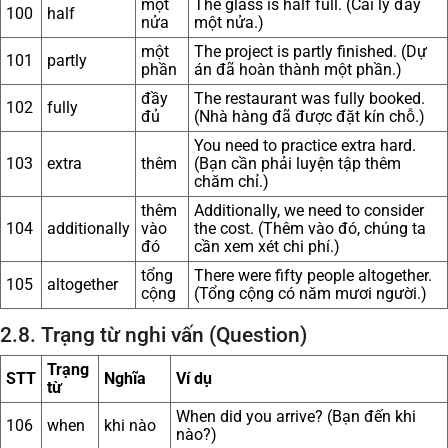
một
The glass is half full. (Cái ly đầy
100
half
nửa
một nửa.)
một
The project is partly finished. (Dự
101
partly
phần
án đã hoàn thành một phần.)
đầy
The restaurant was fully booked.
102
fully
đủ
(Nhà hàng đã được đặt kín chỗ.)
You need to practice extra hard.
103
extra
thêm
(Bạn cần phải luyện tập thêm
chăm chỉ.)
thêm
Additionally, we need to consider
104
additionally
vào
the cost. (Thêm vào đó, chúng ta
đó
cần xem xét chi phí.)
tổng
There were fifty people altogether.
105
altogether
cộng
(Tổng cộng có năm mươi người.)
2.8. Trạng từ nghi vấn (Question)
Trạng
STT
Nghĩa
Ví dụ
từ
When did you arrive? (Bạn đến khi
106
when
khi nào
nào?)