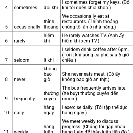
I sometimes forget my keys. (Đôi
4
sometimes
đôi khi
khi tôi quên chìa khóa.)
We occasionally eat at
thỉnh
restaurants. (Thỉnh thoảng
5
occasionally
thoảng
chúng tôi ăn ở nhà hàng.)
hiếm
He rarely watches TV. (Anh ấy
6
rarely
khi
hiếm khi xem TV.)
I seldom drink coffee after 6pm.
(Tôi ít khi uống cà phê sau 6 giờ
7
seldom
ít khi
chiều.)
không
bao
She never eats meat. (Cô ấy
8
never
giờ
không bao giờ ăn thịt.)
The bus frequently arrives late.
thường
(Xe buýt thường xuyên đến
9
frequently
xuyên
muộn.)
hàng
I exercise daily. (Tôi tập thể dục
10
daily
ngày
hàng ngày.)
We meet weekly to discuss
hàng
progress. (Chúng tôi gặp nhau
11
weekly
tuần
hàng tuần để thảo luận tiến độ.)