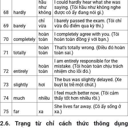
hầu
I could hardly hear what she was
như
saying. (Tôi hầu như không nghe
68
hardly
không
được cô ấy đang nói gì.)
chỉ
I barely passed the exam. (Tôi chỉ
69
barely
vừa
vừa đủ điểm qua kỳ thi.)
hoàn
I completely agree with you. (Tôi
70
completely
toàn
hoàn toàn đồng ý với bạn.)
hoàn
That's totally wrong. (Điều đó hoàn
71
totally
toàn
toàn sai.)
I am entirely responsible for the
hoàn
mistake. (Tôi hoàn toàn chịu trách
72
entirely
toàn
nhiệm cho lỗi đó.)
The bus was slightly delayed. (Xe
73
slightly
hơi
buýt bị trễ một chút.)
I feel much better now. (Tôi cảm
74
much
nhiều
thấy tốt hơn nhiều rồi.)
She lives far away. (Cô ấy sống ở
75
far
xa
xa.)
2.6. Trạng từ chỉ cách thức thông dụng