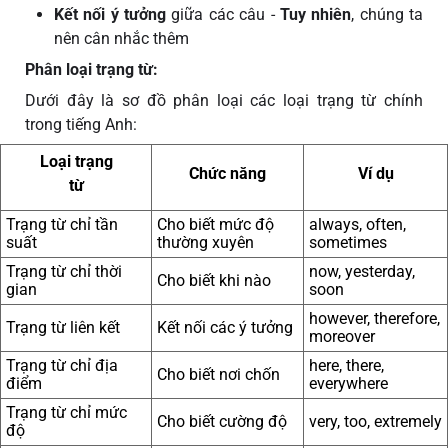
Kết nối ý tưởng
giữa các câu -
Tuy nhiên
, chúng ta
nên cân nhắc thêm
Phân loại trạng từ:
Dưới đây là sơ đồ phân loại các loại trạng từ chính
trong tiếng Anh:
Loại trạng
Chức năng
Ví dụ
từ
Trạng từ chỉ tần
Cho biết mức độ
always, often,
suất
thường xuyên
sometimes
Trạng từ chỉ thời
now, yesterday,
Cho biết khi nào
gian
soon
however, therefore,
Trạng từ liên kết
Kết nối các ý tưởng
moreover
Trạng từ chỉ địa
here, there,
Cho biết nơi chốn
điểm
everywhere
Trạng từ chỉ mức
Cho biết cường độ
very, too, extremely
độ