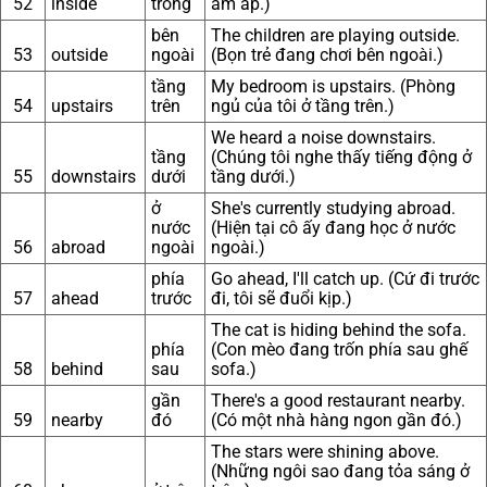
52
inside
trong
ấm áp.)
bên
The children are playing outside.
53
outside
ngoài
(Bọn trẻ đang chơi bên ngoài.)
tầng
My bedroom is upstairs. (Phòng
54
upstairs
trên
ngủ của tôi ở tầng trên.)
We heard a noise downstairs.
tầng
(Chúng tôi nghe thấy tiếng động ở
55
downstairs
dưới
tầng dưới.)
ở
She's currently studying abroad.
nước
(Hiện tại cô ấy đang học ở nước
56
abroad
ngoài
ngoài.)
phía
Go ahead, I'll catch up. (Cứ đi trước
57
ahead
trước
đi, tôi sẽ đuổi kịp.)
The cat is hiding behind the sofa.
phía
(Con mèo đang trốn phía sau ghế
58
behind
sau
sofa.)
gần
There's a good restaurant nearby.
59
nearby
đó
(Có một nhà hàng ngon gần đó.)
The stars were shining above.
(Những ngôi sao đang tỏa sáng ở