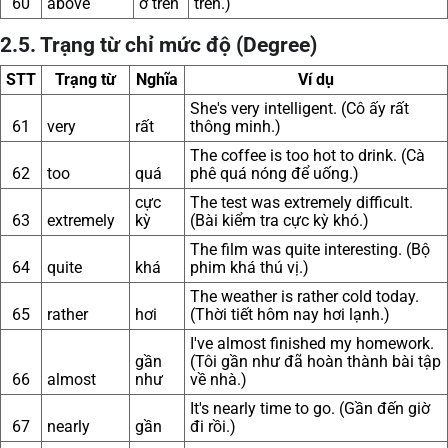
60
above
ở trên
trên.)
2.5. Trạng từ chỉ mức độ (Degree)
STT
Trạng từ
Nghĩa
Ví dụ
She's very intelligent. (Cô ấy rất
61
very
rất
thông minh.)
The coffee is too hot to drink. (Cà
62
too
quá
phê quá nóng để uống.)
cực
The test was extremely difficult.
63
extremely
kỳ
(Bài kiểm tra cực kỳ khó.)
The film was quite interesting. (Bộ
64
quite
khá
phim khá thú vị.)
The weather is rather cold today.
65
rather
hơi
(Thời tiết hôm nay hơi lạnh.)
I've almost finished my homework.
gần
(Tôi gần như đã hoàn thành bài tập
66
almost
như
về nhà.)
It's nearly time to go. (Gần đến giờ
67
nearly
gần
đi rồi.)