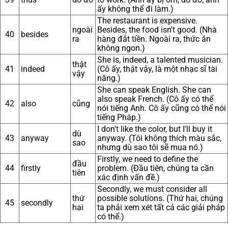
ấy không thể đi làm.)
The restaurant is expensive.
ngoài
Besides, the food isn't good. (Nhà
40
besides
ra
hàng đắt tiền. Ngoài ra, thức ăn
không ngon.)
She is, indeed, a talented musician.
thật
41
indeed
(Cô ấy, thật vậy, là một nhạc sĩ tài
vậy
năng.)
She can speak English. She can
also speak French. (Cô ấy có thể
42
also
cũng
nói tiếng Anh. Cô ấy cũng có thể nói
tiếng Pháp.)
I don't like the color, but I'll buy it
dù
43
anyway
anyway. (Tôi không thích màu sắc,
sao
nhưng dù sao tôi sẽ mua nó.)
Firstly, we need to define the
đầu
44
firstly
problem. (Đầu tiên, chúng ta cần
tiên
xác định vấn đề.)
Secondly, we must consider all
thứ
possible solutions. (Thứ hai, chúng
45
secondly
hai
ta phải xem xét tất cả các giải pháp
có thể.)