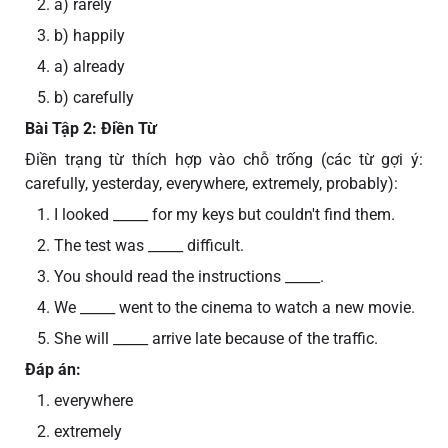
a) rarely
b) happily
a) already
b) carefully
Bài Tập 2: Điền Từ
Điền trạng từ thích hợp vào chỗ trống (các từ gợi ý:
carefully, yesterday, everywhere, extremely, probably):
I looked _____ for my keys but couldn't find them.
The test was _____ difficult.
You should read the instructions _____.
We _____ went to the cinema to watch a new movie.
She will _____ arrive late because of the traffic.
Đáp án:
everywhere
extremely