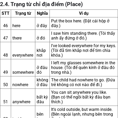
2.4. Trạng từ chỉ địa điểm (Place)
STT
Trạng từ
Nghĩa
Ví dụ
Put the box here. (Đặt cái hộp ở
46
here
ở đây
đây.)
I saw him standing there. (Tôi thấy
47
there
ở đó
anh ấy đứng ở đó.)
I've looked everywhere for my keys.
khắp
(Tôi đã tìm khắp nơi để tìm chìa
48
everywhere
nơi
khóa.)
I left my glasses somewhere in the
ở đâu
house. (Tôi để quên kính ở đâu đó
49
somewhere
đó
trong nhà.)
không
The child had nowhere to go. (Đứa
50
nowhere
ở đâu
trẻ không có nơi nào để đi.)
You can sit anywhere you like.
bất kỳ
(Bạn có thể ngồi bất kỳ đâu bạn
51
anywhere
đâu
thích.)
It's cold outside, but warm inside.
bên
(Bên ngoài lạnh, nhưng bên trong