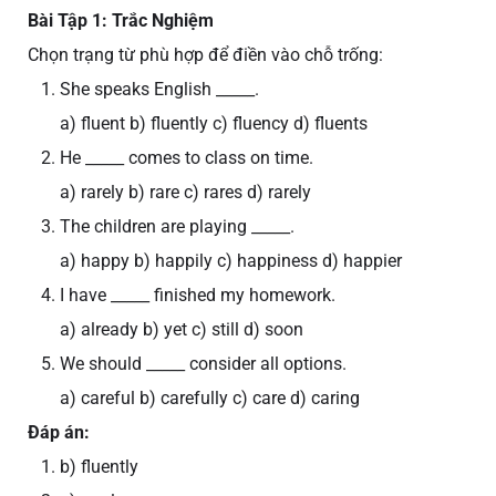
Bài Tập 1: Trắc Nghiệm
Chọn trạng từ phù hợp để điền vào chỗ trống:
She speaks English _____.
a) fluent b) fluently c) fluency d) fluents
He _____ comes to class on time.
a) rarely b) rare c) rares d) rarely
The children are playing _____.
a) happy b) happily c) happiness d) happier
I have _____ finished my homework.
a) already b) yet c) still d) soon
We should _____ consider all options.
a) careful b) carefully c) care d) caring
Đáp án:
b) fluently