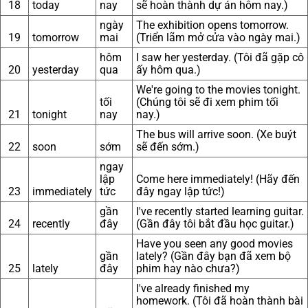
18
today
nay
sẽ hoàn thành dự án hôm nay.)
ngày
The exhibition opens tomorrow.
19
tomorrow
mai
(Triển lãm mở cửa vào ngày mai.)
hôm
I saw her yesterday. (Tôi đã gặp cô
20
yesterday
qua
ấy hôm qua.)
We're going to the movies tonight.
tối
(Chúng tôi sẽ đi xem phim tối
21
tonight
nay
nay.)
The bus will arrive soon. (Xe buýt
22
soon
sớm
sẽ đến sớm.)
ngay
lập
Come here immediately! (Hãy đến
23
immediately
tức
đây ngay lập tức!)
gần
I've recently started learning guitar.
24
recently
đây
(Gần đây tôi bắt đầu học guitar.)
Have you seen any good movies
gần
lately? (Gần đây bạn đã xem bộ
25
lately
đây
phim hay nào chưa?)
I've already finished my
homework. (Tôi đã hoàn thành bài