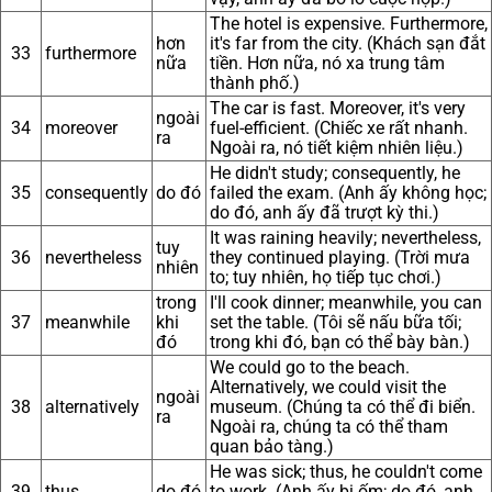
The hotel is expensive. Furthermore,
hơn
it's far from the city. (Khách sạn đắt
33
furthermore
nữa
tiền. Hơn nữa, nó xa trung tâm
thành phố.)
The car is fast. Moreover, it's very
ngoài
34
moreover
fuel-efficient. (Chiếc xe rất nhanh.
ra
Ngoài ra, nó tiết kiệm nhiên liệu.)
He didn't study; consequently, he
35
consequently
do đó
failed the exam. (Anh ấy không học;
do đó, anh ấy đã trượt kỳ thi.)
It was raining heavily; nevertheless,
tuy
36
nevertheless
they continued playing. (Trời mưa
nhiên
to; tuy nhiên, họ tiếp tục chơi.)
trong
I'll cook dinner; meanwhile, you can
37
meanwhile
khi
set the table. (Tôi sẽ nấu bữa tối;
đó
trong khi đó, bạn có thể bày bàn.)
We could go to the beach.
Alternatively, we could visit the
ngoài
38
alternatively
museum. (Chúng ta có thể đi biển.
ra
Ngoài ra, chúng ta có thể tham
quan bảo tàng.)
He was sick; thus, he couldn't come
39
thus
do đó
to work. (Anh ấy bị ốm; do đó, anh