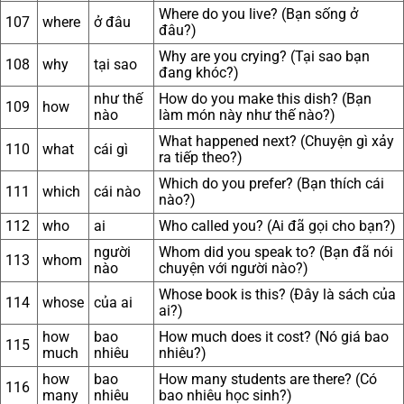
Where do you live? (Bạn sống ở
107
where
ở đâu
đâu?)
Why are you crying? (Tại sao bạn
108
why
tại sao
đang khóc?)
như thế
How do you make this dish? (Bạn
109
how
nào
làm món này như thế nào?)
What happened next? (Chuyện gì xảy
110
what
cái gì
ra tiếp theo?)
Which do you prefer? (Bạn thích cái
111
which
cái nào
nào?)
112
who
ai
Who called you? (Ai đã gọi cho bạn?)
người
Whom did you speak to? (Bạn đã nói
113
whom
nào
chuyện với người nào?)
Whose book is this? (Đây là sách của
114
whose
của ai
ai?)
how
bao
How much does it cost? (Nó giá bao
115
much
nhiêu
nhiêu?)
how
bao
How many students are there? (Có
116
many
nhiêu
bao nhiêu học sinh?)