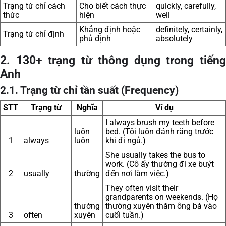
Trạng từ chỉ cách
Cho biết cách thực
quickly, carefully,
thức
hiện
well
Khẳng định hoặc
definitely, certainly,
Trạng từ chỉ định
phủ định
absolutely
2. 130+ trạng từ thông dụng trong tiếng
Anh
2.1. Trạng từ chỉ tần suất (Frequency)
STT
Trạng từ
Nghĩa
Ví dụ
I always brush my teeth before
luôn
bed. (Tôi luôn đánh răng trước
1
always
luôn
khi đi ngủ.)
She usually takes the bus to
work. (Cô ấy thường đi xe buýt
2
usually
thường
đến nơi làm việc.)
They often visit their
grandparents on weekends. (Họ
thường
thường xuyên thăm ông bà vào
3
often
xuyên
cuối tuần.)