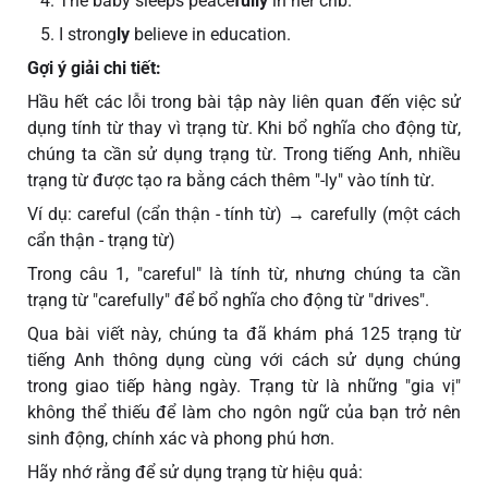
The baby sleeps peace
fully
in her crib.
I strong
ly
believe in education.
Gợi ý giải chi tiết:
Hầu hết các lỗi trong bài tập này liên quan đến việc sử
dụng tính từ thay vì trạng từ. Khi bổ nghĩa cho động từ,
chúng ta cần sử dụng trạng từ. Trong tiếng Anh, nhiều
trạng từ được tạo ra bằng cách thêm "-ly" vào tính từ.
Ví dụ: careful (cẩn thận - tính từ) → carefully (một cách
cẩn thận - trạng từ)
Trong câu 1, "careful" là tính từ, nhưng chúng ta cần
trạng từ "carefully" để bổ nghĩa cho động từ "drives".
Qua bài viết này, chúng ta đã khám phá 125 trạng từ
tiếng Anh thông dụng cùng với cách sử dụng chúng
trong giao tiếp hàng ngày. Trạng từ là những "gia vị"
không thể thiếu để làm cho ngôn ngữ của bạn trở nên
sinh động, chính xác và phong phú hơn.
Hãy nhớ rằng để sử dụng trạng từ hiệu quả: