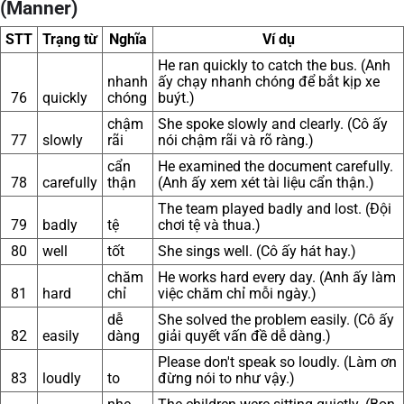
(Manner)
STT
Trạng từ
Nghĩa
Ví dụ
He ran quickly to catch the bus. (Anh
nhanh
ấy chạy nhanh chóng để bắt kịp xe
76
quickly
chóng
buýt.)
chậm
She spoke slowly and clearly. (Cô ấy
77
slowly
rãi
nói chậm rãi và rõ ràng.)
cẩn
He examined the document carefully.
78
carefully
thận
(Anh ấy xem xét tài liệu cẩn thận.)
The team played badly and lost. (Đội
79
badly
tệ
chơi tệ và thua.)
80
well
tốt
She sings well. (Cô ấy hát hay.)
chăm
He works hard every day. (Anh ấy làm
81
hard
chỉ
việc chăm chỉ mỗi ngày.)
dễ
She solved the problem easily. (Cô ấy
82
easily
dàng
giải quyết vấn đề dễ dàng.)
Please don't speak so loudly. (Làm ơn
83
loudly
to
đừng nói to như vậy.)