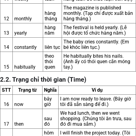
The magazine is published
hàng
monthly. (Tạp chí được xuất bản
12
monthly
tháng
hàng tháng.)
hàng
The festival is held yearly. (Lễ
13
yearly
năm
hội được tổ chức hàng năm.)
The baby cries constantly. (Em
14
constantly
liên tục
bé khóc liên tục.)
theo
He habitually bites his nails.
thói
(Anh ấy có thói quen cắn móng
15
habitually
quen
tay.)
2.2. Trạng chỉ thời gian (Time)
STT
Trạng từ
Nghĩa
Ví dụ
bây
I am now ready to leave. (Bây giờ
16
now
giờ
tôi đã sẵn sàng để đi.)
We had lunch, then we went
sau
shopping. (Chúng tôi ăn trưa, sau
17
then
đó
đó đi mua sắm.)
hôm
I will finish the project today. (Tôi