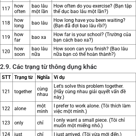
how
bao lâu
How often do you exercise? (Bạn tập
117
often
một lần
thể dục bao lâu một lần?)
how
How long have you been waiting?
118
bao lâu
long
(Bạn đã đợi bao lâu rồi?)
how
How far is your school? (Trường của
119
bao xa
far
bạn cách bao xa?)
how
bao lâu
How soon can you finish? (Bao lâu
120
soon
nữa
nữa bạn có thể hoàn thành?)
2.9. Các trạng từ thông dụng khác
STT
Trạng từ
Nghĩa
Ví dụ
Let's solve this problem together.
cùng
121
together
(Hãy cùng nhau giải quyết vấn đề
nhau
này.)
một
I prefer to work alone. (Tôi thích làm
122
alone
mình
việc một mình.)
I only want a small piece. (Tôi chỉ
123
only
chỉ
muốn một miếng nhỏ.)
124
just
chỉ
I just arrived. (Tôi vừa mới đến.)