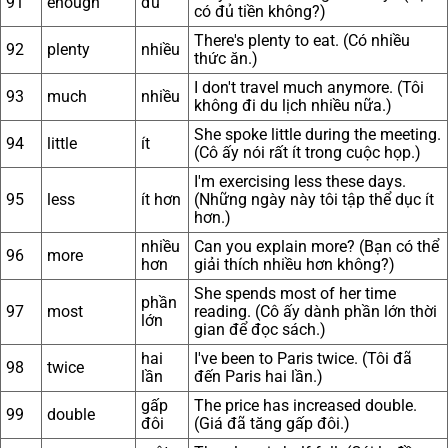
91
enough
đủ
có đủ tiền không?)
There's plenty to eat. (Có nhiều
92
plenty
nhiều
thức ăn.)
I don't travel much anymore. (Tôi
93
much
nhiều
không đi du lịch nhiều nữa.)
She spoke little during the meeting.
94
little
ít
(Cô ấy nói rất ít trong cuộc họp.)
I'm exercising less these days.
95
less
ít hơn
(Những ngày này tôi tập thể dục ít
hơn.)
nhiều
Can you explain more? (Bạn có thể
96
more
hơn
giải thích nhiều hơn không?)
She spends most of her time
phần
97
most
reading. (Cô ấy dành phần lớn thời
lớn
gian để đọc sách.)
hai
I've been to Paris twice. (Tôi đã
98
twice
lần
đến Paris hai lần.)
gấp
The price has increased double.
99
double
đôi
(Giá đã tăng gấp đôi.)