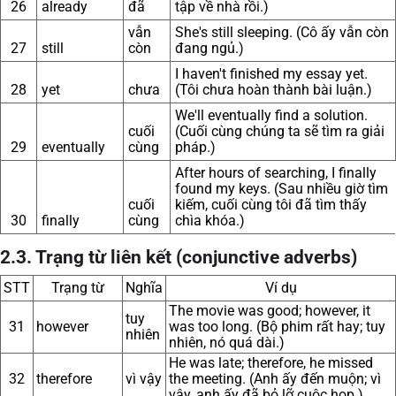
26
already
đã
tập về nhà rồi.)
vẫn
She's still sleeping. (Cô ấy vẫn còn
27
still
còn
đang ngủ.)
I haven't finished my essay yet.
28
yet
chưa
(Tôi chưa hoàn thành bài luận.)
We'll eventually find a solution.
cuối
(Cuối cùng chúng ta sẽ tìm ra giải
29
eventually
cùng
pháp.)
After hours of searching, I finally
found my keys. (Sau nhiều giờ tìm
cuối
kiếm, cuối cùng tôi đã tìm thấy
30
finally
cùng
chìa khóa.)
2.3. Trạng từ liên kết (conjunctive adverbs)
STT
Trạng từ
Nghĩa
Ví dụ
The movie was good; however, it
tuy
31
however
was too long. (Bộ phim rất hay; tuy
nhiên
nhiên, nó quá dài.)
He was late; therefore, he missed
32
therefore
vì vậy
the meeting. (Anh ấy đến muộn; vì
vậy, anh ấy đã bỏ lỡ cuộc họp.)