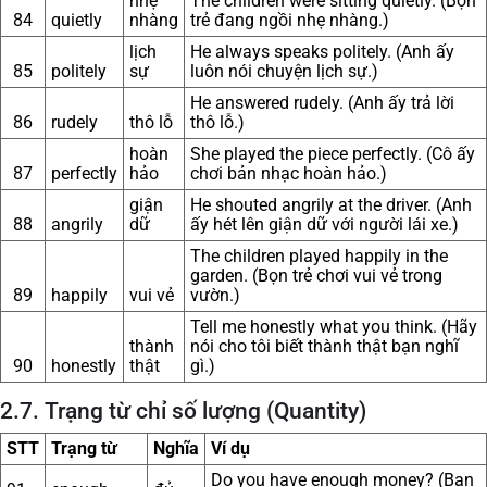
nhẹ
The children were sitting quietly. (Bọn
84
quietly
nhàng
trẻ đang ngồi nhẹ nhàng.)
lịch
He always speaks politely. (Anh ấy
85
politely
sự
luôn nói chuyện lịch sự.)
He answered rudely. (Anh ấy trả lời
86
rudely
thô lỗ
thô lỗ.)
hoàn
She played the piece perfectly. (Cô ấy
87
perfectly
hảo
chơi bản nhạc hoàn hảo.)
giận
He shouted angrily at the driver. (Anh
88
angrily
dữ
ấy hét lên giận dữ với người lái xe.)
The children played happily in the
garden. (Bọn trẻ chơi vui vẻ trong
89
happily
vui vẻ
vườn.)
Tell me honestly what you think. (Hãy
thành
nói cho tôi biết thành thật bạn nghĩ
90
honestly
thật
gì.)
2.7. Trạng từ chỉ số lượng (Quantity)
STT
Trạng từ
Nghĩa
Ví dụ
Do you have enough money? (Bạn