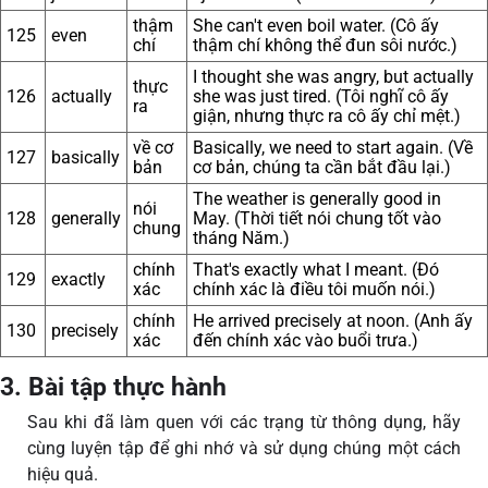
thậm
She can't even boil water. (Cô ấy
125
even
chí
thậm chí không thể đun sôi nước.)
I thought she was angry, but actually
thực
126
actually
she was just tired. (Tôi nghĩ cô ấy
ra
giận, nhưng thực ra cô ấy chỉ mệt.)
về cơ
Basically, we need to start again. (Về
127
basically
bản
cơ bản, chúng ta cần bắt đầu lại.)
The weather is generally good in
nói
128
generally
May. (Thời tiết nói chung tốt vào
chung
tháng Năm.)
chính
That's exactly what I meant. (Đó
129
exactly
xác
chính xác là điều tôi muốn nói.)
chính
He arrived precisely at noon. (Anh ấy
130
precisely
xác
đến chính xác vào buổi trưa.)
3. Bài tập thực hành
Sau khi đã làm quen với các trạng từ thông dụng, hãy
cùng luyện tập để ghi nhớ và sử dụng chúng một cách
hiệu quả.