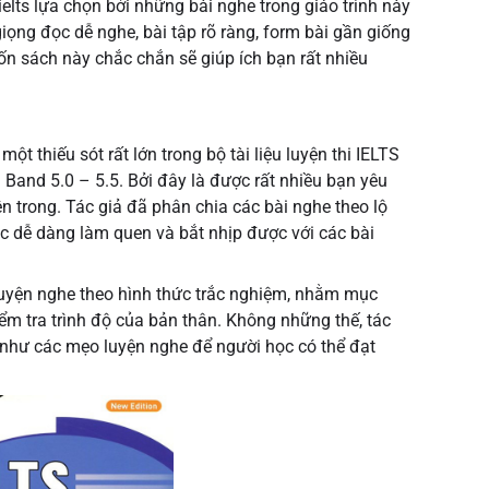
ielts lựa chọn bởi những bài nghe trong giáo trình này
giọng đọc dễ nghe, bài tập rõ ràng, form bài gần giống
 cuốn sách này chắc chắn sẽ giúp ích bạn rất nhiều
t thiếu sót rất lớn trong bộ tài liệu luyện thi IELTS
Band 5.0 – 5.5. Bởi đây là được rất nhiều bạn yêu
ên trong. Tác giả đã phân chia các bài nghe theo lộ
ọc dễ dàng làm quen và bắt nhịp được với các bài
 luyện nghe theo hình thức trắc nghiệm, nhằm mục
ểm tra trình độ của bản thân. Không những thế, tác
 như các mẹo luyện nghe để người học có thể đạt