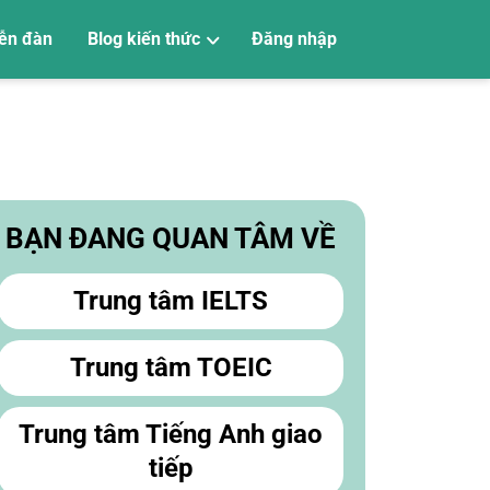
ễn đàn
Blog kiến thức
Đăng nhập
Tiếng Anh trẻ em
Tiếng Anh giao tiếp
Luyện thi Vstep
Luyện thi SAT
Luyện thi PTE
Luyện thi TOEIC
Luyện thi IELTS
Học tiếng Anh
BẠN ĐANG QUAN TÂM VỀ
Trung tâm IELTS
Trung tâm TOEIC
Trung tâm Tiếng Anh giao
tiếp