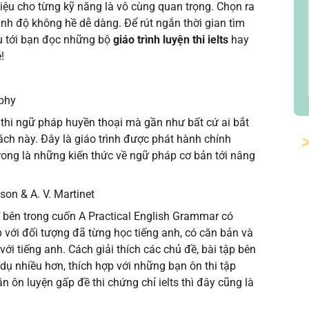
ài liệu cho từng kỹ năng là vô cùng quan trọng. Chọn ra
rình độ không hề dễ dàng. Để rút ngắn thời gian tìm
iệu tới bạn đọc những bộ
giáo trình luyện thi ielts
hay
!
phy
 thi ngữ pháp huyền thoại mà gần như bất cứ ai bắt
sách này. Đây là giáo trình được phát hành chính
rong là những kiến thức về ngữ pháp cơ bản tới nâng
son & A. V. Martinet
c bên trong cuốn A Practical English Grammar có
với đối tượng đã từng học tiếng anh, có căn bản và
với tiếng anh. Cách giải thích các chủ đề, bài tập bên
dụ nhiều hơn, thích hợp với những bạn ôn thi tập
n ôn luyện gấp đề thi chứng chỉ ielts thì đây cũng là