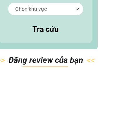
Tra cứu
Đăn
g review của
bạn