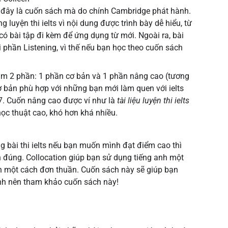
 đây là cuốn sách mà do chính Cambridge phát hành.
 luyện thi ielts vì nội dung được trình bày dễ hiểu, từ
ó bài tập đi kèm để ứng dụng từ mới. Ngoài ra, bài
 phần Listening, vì thế nếu bạn học theo cuốn sách
làm 2 phần: 1 phần cơ bản và 1 phần nâng cao (tương
 bản phù hợp với những bạn mới làm quen với ielts
 7. Cuốn nâng cao được ví như là
tài liệu luyện thi ielts
học thuật cao, khó hơn khá nhiều.
 bài thi ielts nếu bạn muốn mình đạt điểm cao thì
on đúng. Collocation giúp bạn sử dụng tiếng anh một
nh một cách đơn thuần. Cuốn sách này sẽ giúp bạn
ịnh nên tham khảo cuốn sách này!