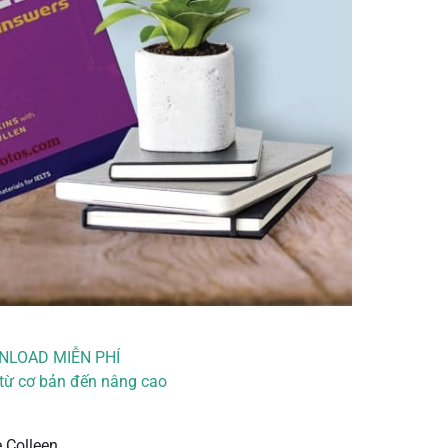
OWNLOAD MIỄN PHÍ
g từ cơ bản đến nâng cao
e Colleen