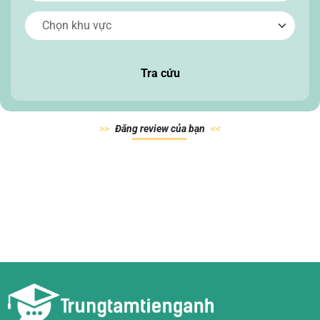
Tra cứu
Đăn
g review của
bạn