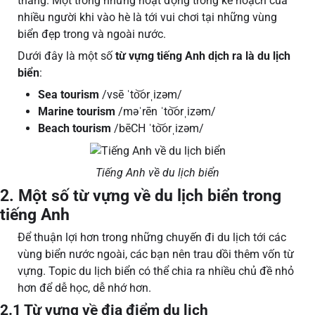
thẳng. Một trong những hoạt động trong kế hoạch của
nhiều người khi vào hè là tới vui chơi tại những vùng
biển đẹp trong và ngoài nước.
Dưới đây là một số
từ vựng tiếng Anh dịch ra là du lịch
biển
:
Sea tourism
/vsē ˈto͝orˌizəm/
Marine tourism
/məˈrēn ˈto͝orˌizəm/
Beach tourism
/bēCH ˈto͝orˌizəm/
Tiếng Anh về du lịch biển
2. Một số từ vựng về du lịch biển trong
tiếng Anh
Để thuận lợi hơn trong những chuyến đi du lịch tới các
vùng biển nước ngoài, các bạn nên trau dồi thêm vốn từ
vựng. Topic du lịch biển có thể chia ra nhiều chủ đề nhỏ
hơn để dễ học, dễ nhớ hơn.
2.1 Từ vựng về địa điểm du lịch