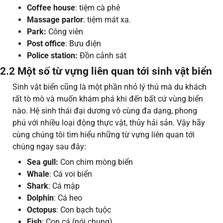
Coffee house
: tiệm cà phê
Massage parlor
: tiệm mát xa.
Park:
Công viên
Post office
: Bưu điện
Police station:
Đồn cảnh sát
2.2 Một số từ vựng liên quan tới sinh vật biển
Sinh vật biển cũng là một phần nhỏ lý thú mà du khách
rất tò mò và muốn khám phá khi đến bất cứ vùng biển
nào. Hệ sinh thái đại dương vô cùng đa dạng, phong
phú với nhiều loại động thực vật, thủy hải sản. Vậy hãy
cùng chúng tôi tìm hiểu những từ vựng liên quan tới
chúng ngay sau đây:
Sea gull:
Con chim mòng biển
Whale
: Cá voi biển
Shark
: Cá mập
Dolphin
: Cá heo
Octopus
: Con bạch tuộc
Fish
: Con cá (nói chung)