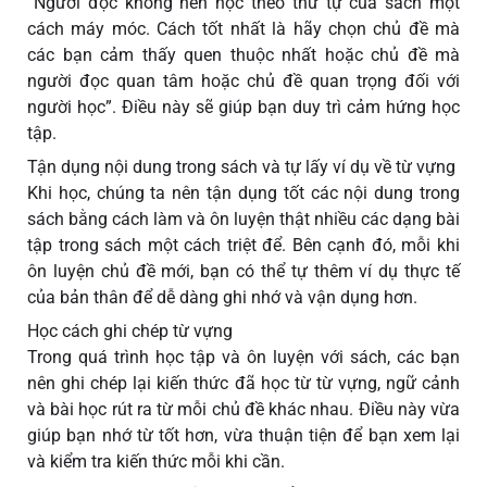
“Người đọc không nên học theo thứ tự của sách một
cách máy móc. Cách tốt nhất là hãy chọn chủ đề mà
các bạn cảm thấy quen thuộc nhất hoặc chủ đề mà
người đọc quan tâm hoặc chủ đề quan trọng đối với
người học”. Điều này sẽ giúp bạn duy trì cảm hứng học
tập.
Tận dụng nội dung trong sách và tự lấy ví dụ về từ vựng
Khi học, chúng ta nên tận dụng tốt các nội dung trong
sách bằng cách làm và ôn luyện thật nhiều các dạng bài
tập trong sách một cách triệt để. Bên cạnh đó, mỗi khi
ôn luyện chủ đề mới, bạn có thể tự thêm ví dụ thực tế
của bản thân để dễ dàng ghi nhớ và vận dụng hơn.
Học cách ghi chép từ vựng
Trong quá trình học tập và ôn luyện với sách, các bạn
nên ghi chép lại kiến thức đã học từ từ vựng, ngữ cảnh
và bài học rút ra từ mỗi chủ đề khác nhau. Điều này vừa
giúp bạn nhớ từ tốt hơn, vừa thuận tiện để bạn xem lại
và kiểm tra kiến thức mỗi khi cần.