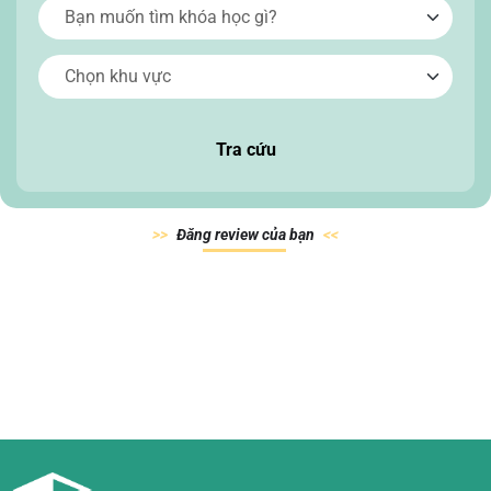
Tra cứu
Đăn
g review của
bạn