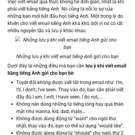
Việc viết email quả thực không hề đơn giản, nhất là khi
phải viết bằng tiếng Anh. Nó cũng là nỗi lo sợ của
những bạn mới bắt đầu học tiếng Anh. Một trong lý do
khiến cho viết email tiếng Anh khá khó, bởi vì nó có rất
nhiều nguyên tắc và lưu ý khác nhau.
Những lưu ý khi viết email tiếng Anh gửi cho bạn
Dưới đây là những điều mà bạn cần
lưu ý khi viết email
bằng tiếng Anh gửi cho bạn bè
:
Tuyệt đối không được viết tắt trong email như I’m,
I’ll, I don’t, I’ve seen. Thay vào đó, bạn cần phải viết
đầy đủ I am, I will, I have seen, I do not,...
Không nên dùng những từ tiếng lóng hay quá thân
mật như wanna, kid, dad, mate,…
Không được dùng động từ “want” cho ngôi thứ
nhất, thay vào đó, bạn có thể sử dụng “would like”.
Không được dùng động từ “should” cho ngôi thứ 2