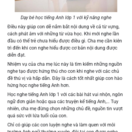
Dạy bé học tiếng Anh lớp 1 với kỹ năng nghe
Điều này giúp con dễ nắm bắt nội dung về cả từ vựng,
cách phát âm với những từ vừa học. Khi mới nghe lần
đầu có thể trẻ chưa hiểu được điều gì. Cha mẹ cần kiên
trì đến khi con nghe hiểu được cơ bản nội dung được
diễn đạt.
Nhiệm vụ của cha mẹ lúc này là tìm kiếm những nguồn
nghe tạo được hứng thú cho con khi nghe với các chủ
đề thú vị và hấp dẫn. Đây là cách tốt nhất giúp con hào
hứng học nghe tiếng Anh hơn.
Học nghe tiếng Anh lớp 1 với các bài hát vui nhộn, ngôn
ngữ đơn giản hoặc qua các truyện kể tiếng Anh,… Tuy
nhiên, cha mẹ đừng chọn những chủ đề, nguồn tin vượt
quá sức với lứa tuổi của con.
Chỉ có giúp các con luyện nghe và làm quen với môi
trường Anh ngữ thường xuyên, đôi tai con được nghe