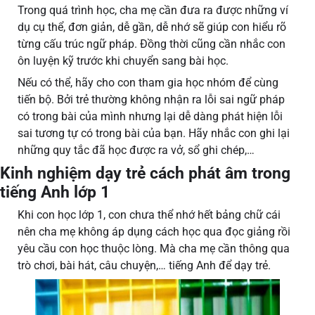
Trong quá trình học, cha mẹ cần đưa ra được những ví
dụ cụ thể, đơn giản, dễ gần, dễ nhớ sẽ giúp con hiểu rõ
từng cấu trúc ngữ pháp. Đồng thời cũng cần nhắc con
ôn luyện kỹ trước khi chuyển sang bài học.
Nếu có thể, hãy cho con tham gia học nhóm để cùng
tiến bộ. Bởi trẻ thường không nhận ra lỗi sai ngữ pháp
có trong bài của mình nhưng lại dễ dàng phát hiện lỗi
sai tương tự có trong bài của bạn. Hãy nhắc con ghi lại
những quy tắc đã học được ra vở, sổ ghi chép,…
Kinh nghiệm dạy trẻ cách phát âm trong
tiếng Anh lớp 1
Khi con học lớp 1, con chưa thể nhớ hết bảng chữ cái
nên cha mẹ không áp dụng cách học qua đọc giảng rồi
yêu cầu con học thuộc lòng. Mà cha mẹ cần thông qua
trò chơi, bài hát, câu chuyện,… tiếng Anh để dạy trẻ.