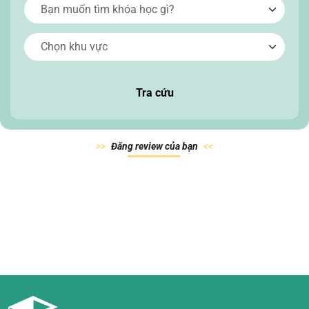
Tra cứu
Đăn
g review của
bạn