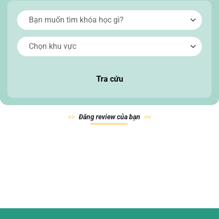
Tra cứu
Đăn
g review của
bạn