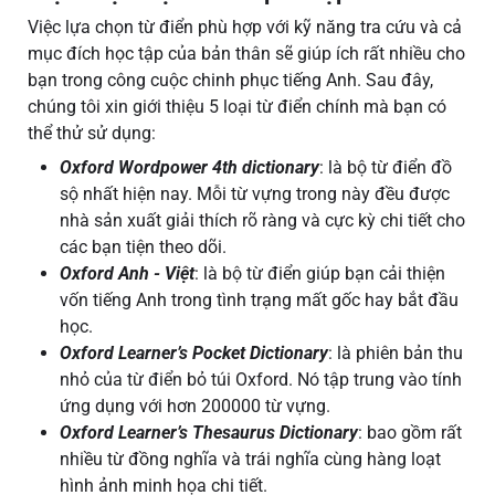
Việc lựa chọn từ điển phù hợp với kỹ năng tra cứu và cả
mục đích học tập của bản thân sẽ giúp ích rất nhiều cho
bạn trong công cuộc chinh phục tiếng Anh. Sau đây,
chúng tôi xin giới thiệu 5 loại từ điển chính mà bạn có
thể thử sử dụng:
Oxford Wordpower 4th dictionary
: là bộ từ điển đồ
sộ nhất hiện nay. Mỗi từ vựng trong này đều được
nhà sản xuất giải thích rõ ràng và cực kỳ chi tiết cho
các bạn tiện theo dõi.
Oxford Anh - Việt
: là bộ từ điển giúp bạn cải thiện
vốn tiếng Anh trong tình trạng mất gốc hay bắt đầu
học.
Oxford Learner’s Pocket Dictionary
: là phiên bản thu
nhỏ của từ điển bỏ túi Oxford. Nó tập trung vào tính
ứng dụng với hơn 200000 từ vựng.
Oxford Learner’s Thesaurus Dictionary
: bao gồm rất
nhiều từ đồng nghĩa và trái nghĩa cùng hàng loạt
hình ảnh minh họa chi tiết.