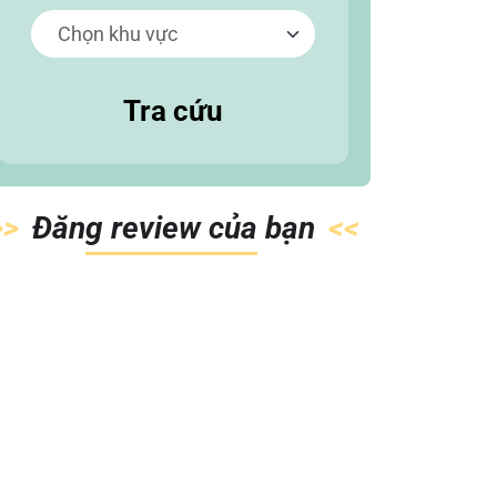
Tra cứu
Đăn
g review của
bạn