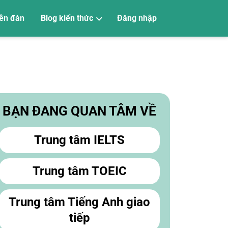
ễn đàn
Blog kiến thức
Đăng nhập
Tiếng Anh trẻ em
Tiếng Anh giao tiếp
Luyện thi Vstep
Luyện thi SAT
Luyện thi PTE
Luyện thi TOEIC
Luyện thi IELTS
Học tiếng Anh
BẠN ĐANG QUAN TÂM VỀ
Trung tâm IELTS
Trung tâm TOEIC
Trung tâm Tiếng Anh giao
tiếp