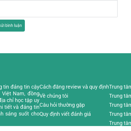
ửi bình luận
 tin đáng tin cậy
Cách đăng review và quy định
Trung tâ
i Việt Nam, đồng
Về chúng tôi
Trung tâ
ịa chỉ học tập uy
Câu hỏi thường gặp
Trung tâm
i tiết và đáng tin
nh sáng suốt cho
Quy định viết đánh giá
Trung tâ
Trung tâm