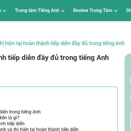
u
Trung tâm Tiếng Anh
Review Trung Tâm
Di
Trung tâm luyện thi VSTEP
Trung tâm luyện thi PTE
Trung tâm Tiếng Anh trẻ em
Trung tâm Tiếng Anh giao tiếp
Trung tâm TOEIC
Trung tâm IELTS
Hỏi đáp về trung tâm
Review Trung Tâm
hì hiện tại hoàn thành tiếp diễn đầy đủ trong tiếng Anh
nh tiếp diễn đầy đủ trong tiếng Anh
diễn trong tiếng Anh
iễn là gì?
ành tiếp diễn
nh và thì hiện tại hoàn thành tiếp diễn