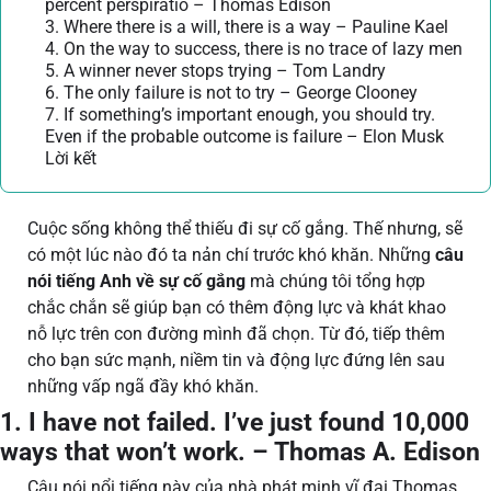
percent perspiratio – Thomas Edison
3. Where there is a will, there is a way – Pauline Kael
4. On the way to success, there is no trace of lazy men
5. A winner never stops trying – Tom Landry
6. The only failure is not to try – George Clooney
7. If something’s important enough, you should try.
Even if the probable outcome is failure – Elon Musk
Lời kết
Cuộc sống không thể thiếu đi sự cố gắng. Thế nhưng, sẽ
có một lúc nào đó ta nản chí trước khó khăn. Những
câu
nói tiếng Anh về sự cố gắng
mà chúng tôi tổng hợp
chắc chắn sẽ giúp bạn có thêm động lực và khát khao
nỗ lực trên con đường mình đã chọn. Từ đó, tiếp thêm
cho bạn sức mạnh, niềm tin và động lực đứng lên sau
những vấp ngã đầy khó khăn.
1. I have not failed. I’ve just found 10,000
ways that won’t work. – Thomas A. Edison
Câu nói nổi tiếng này của nhà phát minh vĩ đại Thomas