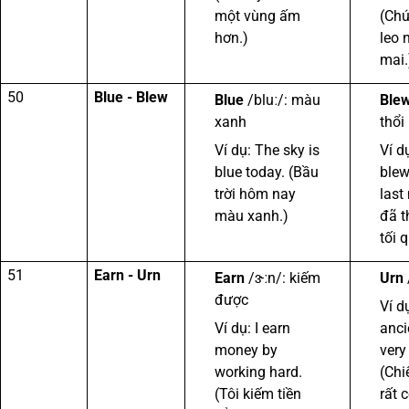
một vùng ấm
(Chú
hơn.)
leo 
mai.
50
Blue - Blew
Blue
/bluː/: màu
Ble
xanh
thổi
Ví dụ: The sky is
Ví d
blue today. (Bầu
blew
trời hôm nay
last 
màu xanh.)
đã t
tối 
51
Earn - Urn
Earn
/ɝːn/: kiếm
Urn
được
Ví d
Ví dụ: I earn
anci
money by
very
working hard.
(Chi
(Tôi kiếm tiền
rất c