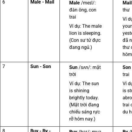
6
Male - Mail
Male
/meɪl/:
Mail
đàn ông, con
thư
trai
Ví d
Ví dụ: The male
your
lion is sleeping.
yest
(Con sư tử đực
đã 
đang ngủ.)
thư 
hôm
7
Sun - Son
Sun
/sʌn/: mặt
Son
trời
trai
Ví dụ: The sun
Ví d
is shining
is s
brightly today.
abro
(Mặt trời đang
trai
chiếu sáng rực
du h
rỡ hôm nay.)
8
Buy - By -
Buy
/baɪ/: mua
By
/b