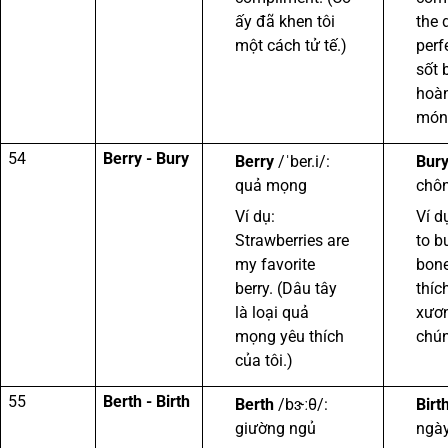
ấy đã khen tôi
the 
một cách tử tế.)
perf
sốt 
hoàn
món 
54
Berry - Bury
Berry
/ˈber.i/:
Bur
quả mọng
chôn
Ví dụ:
Ví d
Strawberries are
to bu
my favorite
bone
berry. (Dâu tây
thíc
là loại quả
xươ
mọng yêu thích
chún
của tôi.)
55
Berth - Birth
Berth
/bɝːθ/:
Birt
giường ngủ
ngày