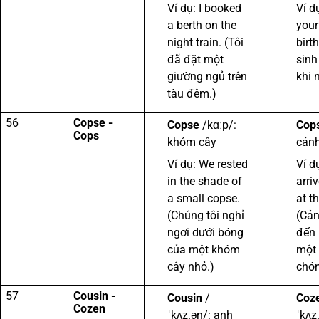
Ví dụ: I booked
Ví d
a berth on the
your
night train. (Tôi
birt
đã đặt một
sinh
giường ngủ trên
khi 
tàu đêm.)
56
Copse -
Copse
/kɑːp/:
Cop
Cops
khóm cây
cảnh
Ví dụ: We rested
Ví d
in the shade of
arri
a small copse.
at t
(Chúng tôi nghỉ
(Cản
ngơi dưới bóng
đến 
của một khóm
một
cây nhỏ.)
chón
57
Cousin -
Cousin
/
Coz
Cozen
ˈkʌz.ən/: anh
ˈkʌz