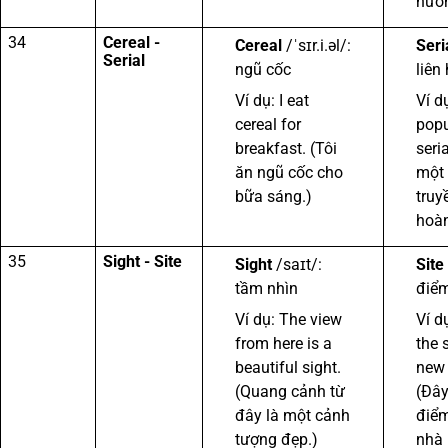
hươn
34
Cereal -
Cereal
/ˈsɪr.i.əl/:
Seri
Serial
ngũ cốc
liên
Ví dụ: I eat
Ví d
cereal for
popu
breakfast. (Tôi
seria
ăn ngũ cốc cho
một
bữa sáng.)
truy
hoàn
35
Sight - Site
Sight
/saɪt/:
Site
tầm nhìn
điể
Ví dụ: The view
Ví d
from here is a
the s
beautiful sight.
new 
(Quang cảnh từ
(Đây
đây là một cảnh
điểm
tượng đẹp.)
nhà 