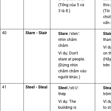
(Tổng của 5 và
this
3 là 8.)
(Tôi
chút
vấn 
40
Stare - Stair
Stare
/ster/:
Stai
nhìn chằm
tha
chằm
Ví d
Ví dụ: Don't
on th
stare at people.
(Hãy
(Đừng nhìn
trên
chằm chằm vào
người khác.)
41
Steel - Steal
Steel
/stiːl/:
Stea
thép
trộ
Ví dụ: The
Ví d
building is
to s