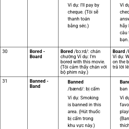
Ví dụ: I'll pay by
Ví d
cheque. (Tôi sẽ
chec
thanh toán
answ
bằng séc.)
hãy 
câu 
bạn.
30
Bored -
Bored
/bɔːrd/: chán
Board
/
Board
chường Ví dụ: I'm
Ví dụ: W
bored with this movie.
on the b
(Tôi cảm thấy chán với
trả lời 
bộ phim này.)
31
Banned -
Banned
Ban
Band
/bænd/: bị cấm
ban
Ví dụ: Smoking
Ví d
is banned in this
favo
area. (Hút thuốc
play
bị cấm trong
(Ban
khu vực này.)
thíc