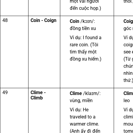
một vài người
thôi.
đến cuộc họp.)
48
Coin - Coign
Coin
/kɔɪn/:
Coi
đồng tiền xu
góc 
Ví dụ: I found a
Ví d
rare coin. (Tôi
coig
tìm thấy một
see 
đồng xu hiếm.)
(Từ 
chún
nhìn
thứ.
49
Clime -
Clime
/klaɪm/:
Cli
Climb
vùng, miền
leo
Ví dụ: He
Ví dụ
traveled to a
clim
warmer clime.
mou
(Anh ấy đi đến
tomo