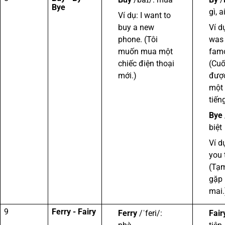
Bye
gì, a
Ví dụ: I want to
buy a new
Ví d
phone. (Tôi
was 
muốn mua một
famo
chiếc điện thoại
(Cuố
mới.)
được
một 
tiếng
Bye
biệt
Ví d
you 
(Tạm
gặp 
mai.
9
Ferry - Fairy
Ferry
/ˈferi/:
Fair