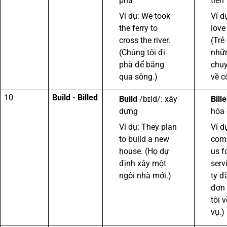
phà
tiên
Ví dụ: We took
Ví d
the ferry to
love 
cross the river.
(Trẻ
(Chúng tôi đi
nhữ
phà để băng
chuy
qua sông.)
về cô
10
Build - Billed
Build
/bɪld/: xây
Bill
dựng
hóa
Ví dụ: They plan
Ví d
to build a new
comp
house. (Họ dự
us f
định xây một
serv
ngôi nhà mới.)
ty đ
đơn
tôi 
vụ.)