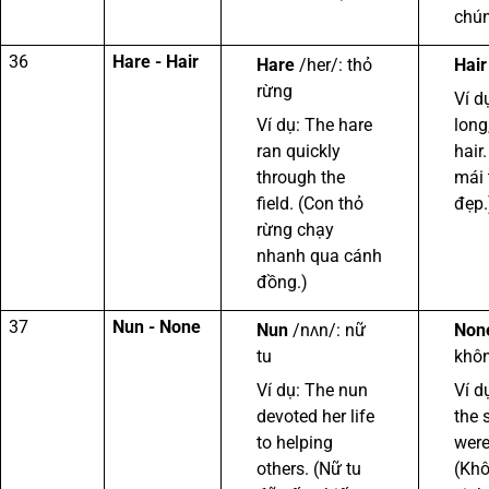
chún
36
Hare - Hair
Hare
/her/: thỏ
Hair
rừng
Ví d
Ví dụ: The hare
long
ran quickly
hair
through the
mái 
field. (Con thỏ
đẹp.
rừng chạy
nhanh qua cánh
đồng.)
37
Nun - None
Nun
/nʌn/: nữ
Non
tu
khô
Ví dụ: The nun
Ví d
devoted her life
the 
to helping
were
others. (Nữ tu
(Khô