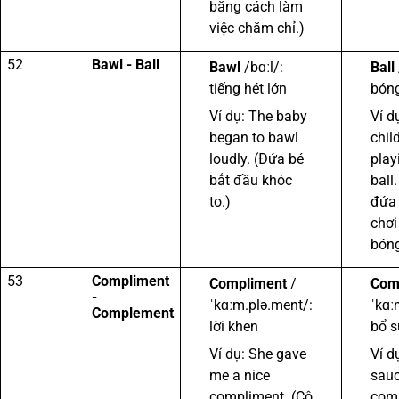
bằng cách làm
việc chăm chỉ.)
52
Bawl - Ball
Bawl
/bɑːl/:
Ball
tiếng hét lớn
bón
Ví dụ: The baby
Ví d
began to bawl
chil
loudly. (Đứa bé
play
bắt đầu khóc
ball
to.)
đứa 
chơi
bóng
53
Compliment
Compliment
/
Com
-
ˈkɑːm.plə.ment/:
ˈkɑː
Complement
lời khen
bổ 
Ví dụ: She gave
Ví d
me a nice
sau
compliment. (Cô
com