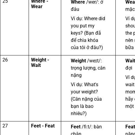
25
Where -
Where
/wer/: ở
Wea
Wear
đâu
mặc
Ví dụ: Where did
Ví d
you put my
shou
keys? (Bạn đã
the 
để chìa khóa
nên 
của tôi ở đâu?)
bữa 
26
Weight -
Weight
/weɪt/:
Wait
Wait
trọng lượng, cân
đợi
nặng
Ví d
Ví dụ: What's
wait
your weight?
mome
(Cân nặng của
hãy 
bạn là bao
một 
nhiêu?)
27
Feet - Feat
Feet
/fiːt/: bàn
Feat
chân
năng