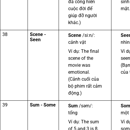
đã cống hiến
sinh
cuộc đời để
mặt.
giúp đỡ người
khác.)
38
Scene -
Scene
/siːn/:
See
Seen
cảnh vật
nhìn
Ví dụ: The final
Ví d
scene of the
seen
movie was
(Bạn
emotional.
của 
(Cảnh cuối của
bộ phim rất cảm
động.)
39
Sum - Some
Sum
/səm/:
Som
tổng
một 
Ví dụ: The sum
Ví d
of 5 and 3 is 8.
some