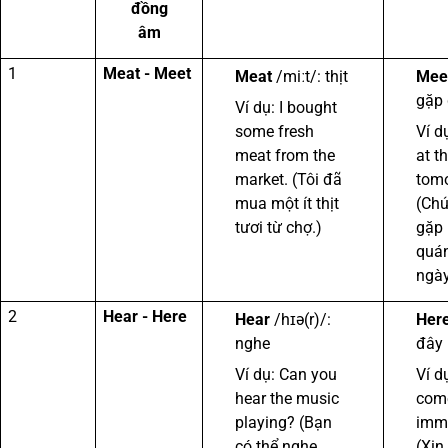
đồng
âm
1
Meat - Meet
Meat
/miːt/: thịt
Mee
gặp
Ví dụ: I bought
some fresh
Ví d
meat from the
at t
market. (Tôi đã
tomo
mua một ít thịt
(Chú
tươi từ chợ.)
gặp 
quán
ngày
2
Hear - Here
Hear
/hɪə(r)/:
Her
nghe
đây
Ví dụ: Can you
Ví d
hear the music
com
playing? (Bạn
imme
có thể nghe
(Xin