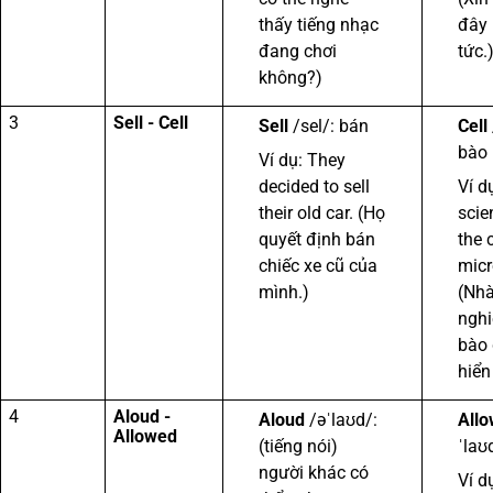
thấy tiếng nhạc
đây 
đang chơi
tức.
không?)
3
Sell - Cell
Sell
/sel/: bán
Cell
bào
Ví dụ: They
decided to sell
Ví d
their old car. (Họ
scie
quyết định bán
the 
chiếc xe cũ của
micr
mình.)
(Nhà
nghi
bào 
hiển 
4
Aloud -
Aloud
/əˈlaʊd/:
All
Allowed
(tiếng nói)
ˈlaʊ
người khác có
Ví d