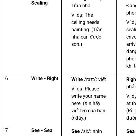
Sealing
Trần nhà
Đan
pho
Ví dụ: The
ceiling needs
Ví d
painting. (Trần
seal
nhà cần được
enve
sơn.)
arri
đan
phon
khi t
16
Write - Right
Write
/raɪt/: viết
Righ
phải
Ví dụ: Please
write your name
Ví d
here. (Xin hãy
at t
viết tên của bạn
(Rẽ 
ở đây.)
đườ
17
See - Sea
See
/siː/: nhìn
Sea