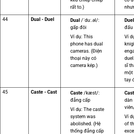
rất to.)
nhưn
44
Dual - Duel
Dual
/ˈduː.əl/:
Duel
gấp đôi
đấu 
Ví dụ: This
Ví d
phone has dual
knig
cameras. (Điện
enga
thoại này có
duel
camera kép.)
sĩ t
một
tay 
45
Caste - Cast
Caste
/kæst/:
Cast
đẳng cấp
dàn 
viê
Ví dụ: The caste
system was
Ví d
abolished. (Hệ
of t
thống đẳng cấp
exce