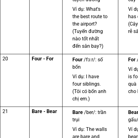
Ví dụ: What's
Ví d
the best route to
has 
the airport?
(Cây
(Tuyến đường
rễ s
nào tốt nhất
đến sân bay?)
20
Four - For
Four
/fɔːr/: số
For
/
bốn
Ví dụ
Ví dụ: I have
is f
four siblings.
quà 
(Tôi có bốn anh
cho 
chị em.)
21
Bare - Bear
Bare
/ber/: trần
Bea
trụi
gấu
Ví dụ: The walls
Ví d
are bare and
bear