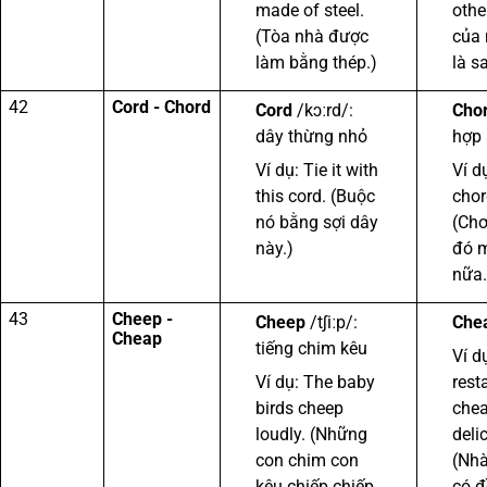
made of steel.
othe
(Tòa nhà được
của 
làm bằng thép.)
là sa
42
Cord - Chord
Cord
/kɔːrd/:
Cho
dây thừng nhỏ
hợp
Ví dụ: Tie it with
Ví d
this cord. (Buộc
chor
nó bằng sợi dây
(Chơ
này.)
đó m
nữa.
43
Cheep -
Cheep
/tʃiːp/:
Che
Cheap
tiếng chim kêu
Ví d
Ví dụ: The baby
rest
birds cheep
chea
loudly. (Những
deli
con chim con
(Nhà
kêu chiếp chiếp
có đ