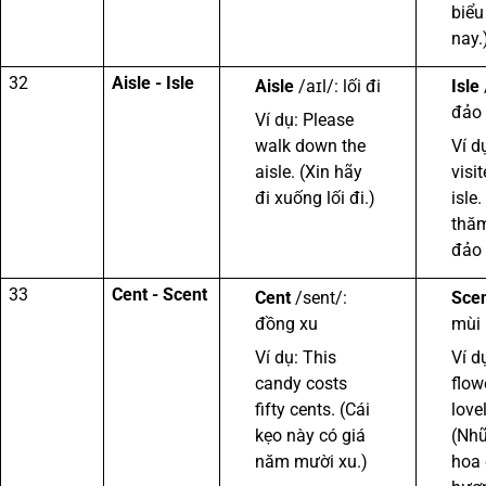
biểu
nay.
32
Aisle - Isle
Aisle
/aɪl/: lối đi
Isle
đảo
Ví dụ: Please
walk down the
Ví d
aisle. (Xin hãy
visit
đi xuống lối đi.)
isle
thă
đảo 
33
Cent - Scent
Cent
/sent/:
Sce
đồng xu
mùi
Ví dụ: This
Ví d
candy costs
flow
fifty cents. (Cái
love
kẹo này có giá
(Nh
năm mười xu.)
hoa 