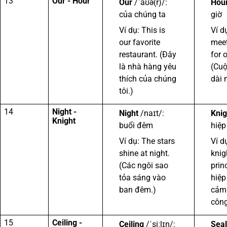
13
Our - Hour
Our
/ˈaʊə(r)/:
Hou
của chúng ta
giờ
Ví dụ: This is
Ví d
our favorite
meet
restaurant. (Đây
for 
là nhà hàng yêu
(Cuộ
thích của chúng
dài 
tôi.)
14
Night -
Night
/naɪt/:
Knig
Knight
buổi đêm
hiệp
Ví dụ: The stars
Ví d
shine at night.
knig
(Các ngôi sao
prin
tỏa sáng vào
hiệp
ban đêm.)
cảm
công
15
Ceiling -
Ceiling
/ˈsiːlɪŋ/:
Seal