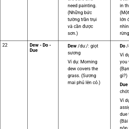
need painting.
in th
(Những bức
(Một
tường trần trụi
lớn 
và cần được
nhìn
sơn.)
rừng
22
Dew - Do -
Dew
/duː/: giọt
Do
/
Due
sương
Ví d
Ví dụ: Morning
you 
dew covers the
(Bạ
grass. (Sương
gì?)
mai phủ lên cỏ.)
Due
chót
Ví d
assi
due 
(Bài
nộp 