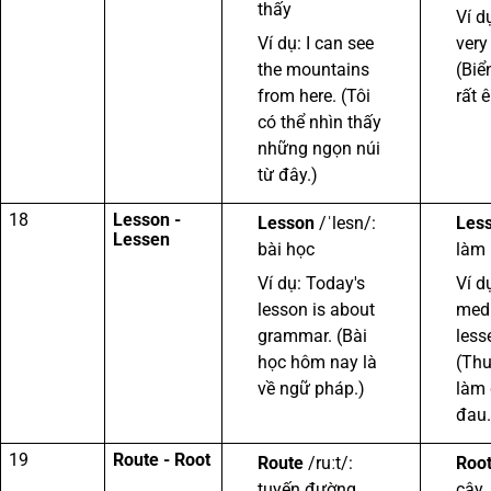
thấy
Ví d
Ví dụ: I can see
very
the mountains
(Biể
from here. (Tôi
rất 
có thể nhìn thấy
những ngọn núi
từ đây.)
18
Lesson -
Lesson
/ˈlesn/:
Les
Lessen
bài học
làm í
Ví dụ: Today's
Ví d
lesson is about
medi
grammar. (Bài
less
học hôm nay là
(Thu
về ngữ pháp.)
làm 
đau.
19
Route - Root
Route
/ruːt/:
Roo
tuyến đường
cây