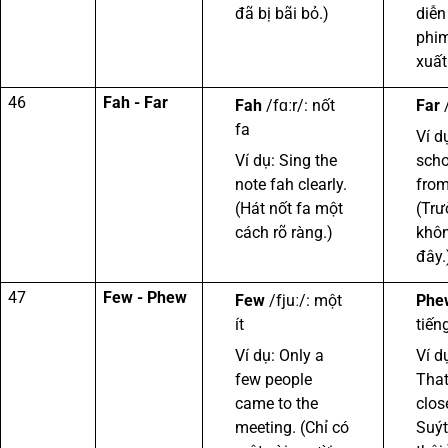
đã bị bãi bỏ.)
diễn
phim
xuất
46
Fah - Far
Fah
/fɑːr/: nốt
Far
/
fa
Ví d
Ví dụ: Sing the
scho
note fah clearly.
from
(Hát nốt fa một
(Trư
cách rõ ràng.)
khôn
đây.
47
Few - Phew
Few
/fjuː/: một
Phe
ít
tiến
Ví dụ: Only a
Ví d
few people
That
came to the
clos
meeting. (Chỉ có
Suýt