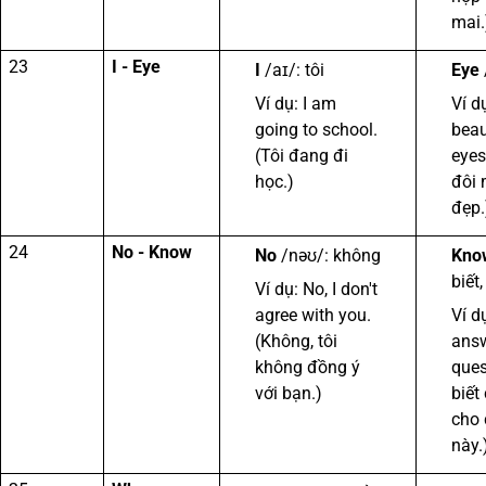
mai.
23
I - Eye
I
/aɪ/: tôi
Eye
Ví dụ: I am
Ví d
going to school.
beau
(Tôi đang đi
eyes
học.)
đôi 
đẹp.
24
No - Know
No
/nəʊ/: không
Kno
biết,
Ví dụ: No, I don't
agree with you.
Ví d
(Không, tôi
answ
không đồng ý
ques
với bạn.)
biết 
cho 
này.