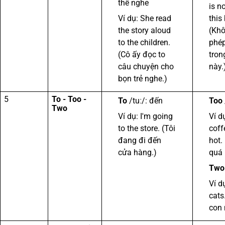
thể nghe
is n
Ví dụ: She read
this
the story aloud
(Kh
to the children.
phép
(Cô ấy đọc to
tron
câu chuyện cho
này.
bọn trẻ nghe.)
5
To - Too -
To
/tuː/: đến
Too
Two
Ví dụ: I'm going
Ví d
to the store. (Tôi
coff
đang đi đến
hot.
cửa hàng.)
quá 
Two
Ví d
cats
con 