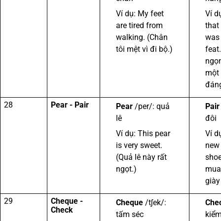
Ví dụ: My feet
Ví d
are tired from
that
walking. (Chân
was 
tôi mệt vì đi bộ.)
feat
ngọn
một 
đáng
28
Pear - Pair
Pear
/per/: quả
Pair
lê
đôi
Ví dụ: This pear
Ví d
is very sweet.
new 
(Quả lê này rất
shoe
ngọt.)
mua
giày
29
Cheque -
Cheque
/tʃek/:
Che
Check
tấm séc
kiểm