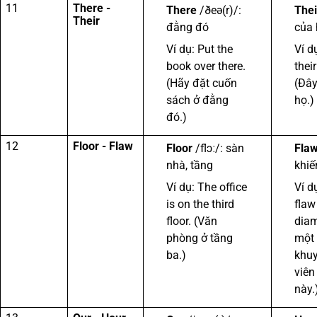
11
There -
There
/ðeə(r)/:
Thei
Their
đằng đó
của 
Ví dụ: Put the
Ví d
book over there.
thei
(Hãy đặt cuốn
(Đây
sách ở đằng
họ.)
đó.)
12
Floor - Flaw
Floor
/flɔː/: sàn
Fla
nhà, tầng
khiế
Ví dụ: The office
Ví d
is on the third
flaw 
floor. (Văn
diam
phòng ở tầng
một
ba.)
khuy
viên
này.