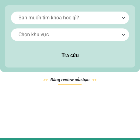
Tra cứu
Đăn
g review của
bạn